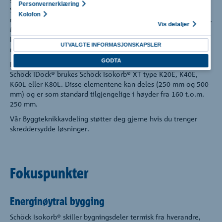
Personvernerklæring
Schöck Isokorb® XT type K reduserer varmetapet til et
Kolofon
minimum og gjør det mulig å oppnå høye isoleringsstandarder.
Vis detaljer
Med Schöck Isokorb® XT type K designer arkitekter og
konstruktører allerede nå energinøytralt (EPK 0,0), uten å
UTVALGTE INFORMASJONSKAPSLER
måtte begrense designfriheten.
GODTA
For etterforankring av prefabrikkerte betongelementer med
Schöck IDock® brukes Schöck Isokorb® XT type K20E, K40E,
K60E eller K80E. Disse elementene kan deles (250 mm og 500
mm) og er som standard tilgjengelige i høyder fra 160 t.o.m.
250 mm.
Vår Byggteknikkavdeling støtter deg gjerne hvis du trenger
skreddersydde løsninger.
Fokuspunkter
Energinøytral bygging
Schöck Isokorb® skiller bygningsdeler termisk fra hverandre,