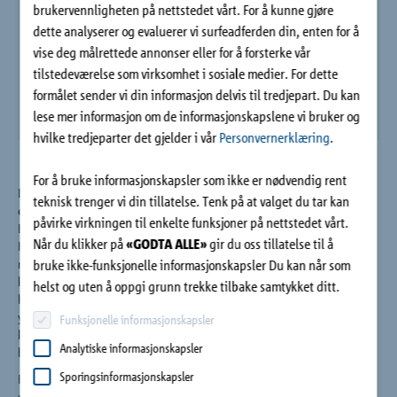
brukervennligheten på nettstedet vårt. For å kunne gjøre
Bedrift
dette analyserer og evaluerer vi surfeadferden din, enten for å
vise deg målrettede annonser eller for å forsterke vår
Kontakt
tilstedeværelse som virksomhet i sosiale medier. For dette
formålet sender vi din informasjon delvis til tredjepart. Du kan
lese mer informasjon om de informasjonskapslene vi bruker og
hvilke tredjeparter det gjelder i vår
Personvernerklæring
.
For å bruke informasjonskapsler som ikke er nødvendig rent
Den nye generasjonen Schöck Isokorb® XT type K-elementene
teknisk trenger vi din tillatelse. Tenk på at valget du tar kan
er optimaliserte for å oppnå enda høyere termisk isolering.
påvirke virkningen til enkelte funksjoner på nettstedet vårt.
Elementet er utført med 120 mm isolasjon av Neopor® og et
Når du klikker på
«GODTA ALLE»
gir du oss tillatelse til å
HTE-Compact® trykkelement av betong av ultrahøy styrke. Det
bruke ikke-funksjonelle informasjonskapsler Du kan når som
nye HTE-Compact®-trykkelementet har en lavere termisk
konduktivitet og høyere bæreevne, noe som gjør at de
helst og uten å oppgi grunn trekke tilbake samtykket ditt.
bygningsfysiske og konstruktive ytelsene er forbedret
ytterligere. For høyere bæreevne er elementene med høyere
Funksjonelle informasjonskapsler
kapasitet utstyrt med en spesiell bøyle som overfører kreftene
Analytiske informasjonskapsler
bak trykkelementet på en enda tryggere måte.
Sporingsinformasjonskapsler
Elementet er sertifisert av Passivhaus Institut i Darmstadt (DE)
som «energibesparende komponent» for balkongmontering.