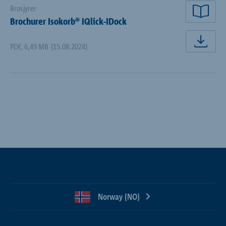
Brosjyrer
Les 
Brochurer Isokorb® IQlick-IDock
PDF
,
6,49 MB
(15.08.2024)
Last
Norway (NO)