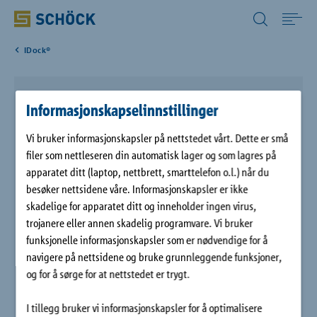
Norway (NO) Norsk
IDock®
Home
Schöck Isokorb® XT type K-E
Bruksområde
Informasjonskapselinnstillinger
Schöck Isokorb® XT type K er et konstruktivt
Vi bruker informasjonskapsler på nettstedet vårt. Dette er små
Produkter
forankringssystem for å bryte termiske broer ved balkonger
filer som nettleseren din automatisk lager og som lagres på
og svalganger. Elementet er KOMO-sertifisert og tilgjengelig
apparatet ditt (laptop, nettbrett, smarttelefon o.l.) når du
i brannhemmende utførelse (REI120). Schöck Isokorb® XT type
besøker nettsidene våre. Informasjonskapsler er ikke
Digitale løsninger
K tar opp momenter og tverrkrefter ved fritt utkragende
skadelige for apparatet ditt og inneholder ingen virus,
betongelementer.
trojanere eller annen skadelig programvare. Vi bruker
Nedlastinger
funksjonelle informasjonskapsler som er nødvendige for å
navigere på nettsidene og bruke grunnleggende funksjoner,
og for å sørge for at nettstedet er trygt.
Referanser
I tillegg bruker vi informasjonskapsler for å optimalisere