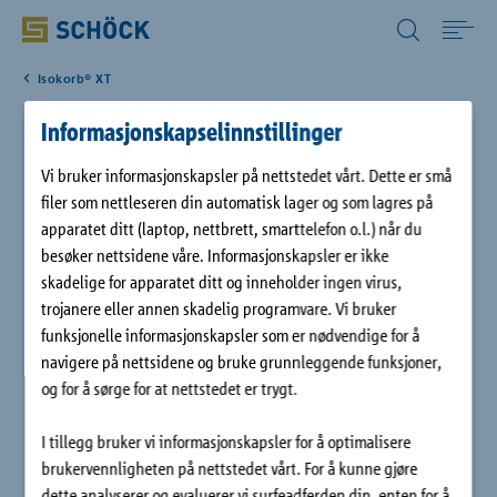
Norway (NO) Norsk
Isokorb® XT
Home
Informasjonskapselinnstillinger
Schöck Isokorb® XT type F
Bruksområde
Vi bruker informasjonskapsler på nettstedet vårt. Dette er små
filer som nettleseren din automatisk lager og som lagres på
Schöck Isokorb® XT type F sørger for et optimalt og pålitelig
apparatet ditt (laptop, nettbrett, smarttelefon o.l.) når du
Produkter
termisk skille ved forhengte parapeter. Elementet har 120 mm
besøker nettsidene våre. Informasjonskapsler er ikke
isolasjonstykkelse og overfører normalkrefter, momenter og
skadelige for apparatet ditt og inneholder ingen virus,
tverrkrefter.
Digitale løsninger
trojanere eller annen skadelig programvare. Vi bruker
funksjonelle informasjonskapsler som er nødvendige for å
navigere på nettsidene og bruke grunnleggende funksjoner,
Nedlastinger
og for å sørge for at nettstedet er trygt.
I tillegg bruker vi informasjonskapsler for å optimalisere
Referanser
brukervennligheten på nettstedet vårt. For å kunne gjøre
dette analyserer og evaluerer vi surfeadferden din, enten for å