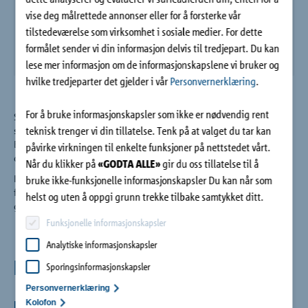
Bedrift
vise deg målrettede annonser eller for å forsterke vår
tilstedeværelse som virksomhet i sosiale medier. For dette
formålet sender vi din informasjon delvis til tredjepart. Du kan
Kontakt
lese mer informasjon om de informasjonskapslene vi bruker og
hvilke tredjeparter det gjelder i vår
Personvernerklæring
.
For å bruke informasjonskapsler som ikke er nødvendig rent
Schöck Isokorb® XT type F integreres enkelt i armeringen og
teknisk trenger vi din tillatelse. Tenk på at valget du tar kan
sørger for et vertikalt termisk skille av bygningsdelene.
Elementet gir arkitekter og konstruktører full designfrihet til å
påvirke virkningen til enkelte funksjoner på nettstedet vårt.
designe slanke parapeter.
Når du klikker på
«GODTA ALLE»
gir du oss tillatelse til å
Isokorb® XT type F-elementene leveres som standard i høyder
bruke ikke-funksjonelle informasjonskapsler Du kan når som
fra 160 t.o.m. 250 mm. Vår Byggteknikkavdeling støtter deg
helst og uten å oppgi grunn trekke tilbake samtykket ditt.
gjerne hvis du trenger skreddersydde løsninger.
Funksjonelle informasjonskapsler
Analytiske informasjonskapsler
Fokuspunkter
Sporingsinformasjonskapsler
Personvernerklæring
Høyverdig termisk isolasjon
Kolofon