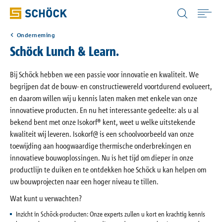
Netherlands (NL) Nederlands
Onderneming
Home
Schöck Lunch & Learn.
Toepassingen
Bij Schöck hebben we een passie voor innovatie en kwaliteit. We
begrijpen dat de bouw- en constructiewereld voortdurend evolueert,
en daarom willen wij u kennis laten maken met enkele van onze
Producten
innovatieve producten. En nu het interessante gedeelte: als u al
bekend bent met onze Isokorf® kent, weet u welke uitstekende
kwaliteit wij leveren. Isokorf@ is een schoolvoorbeeld van onze
Digitale oplossingen
toewijding aan hoogwaardige thermische onderbrekingen en
innovatieve bouwoplossingen. Nu is het tijd om dieper in onze
Downloads
productlijn te duiken en te ontdekken hoe Schöck u kan helpen om
uw bouwprojecten naar een hoger niveau te tillen.
Bouwfysica Portaal
Wat kunt u verwachten?
Inzicht in Schöck-producten: Onze experts zullen u kort en krachtig kennis