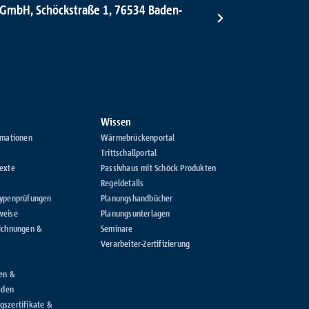
 GmbH, Schöckstraße 1, 76534 Baden-
Wissen
rmationen
Wärmebrückenportal
Trittschallportal
exte
Passivhaus mit Schöck Produkten
Regeldetails
Typenprüfungen
Planungshandbücher
weise
Planungsunterlagen
ichnungen &
Seminare
Verarbeiter-Zertifizierung
en &
aden
szertifikate &