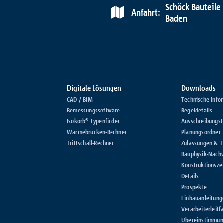
Schöck Bauteile
Anfahrt:
Baden
Digitale Lösungen
Downloads
CAD / BIM
Technische Info
Bemessungssoftware
Regeldetails
Isokorb® Typenfinder
Ausschreibungst
Wärmebrücken-Rechner
Planungsordner
Trittschall-Rechner
Zulassungen & 
Bauphysik-Nach
Konstruktionsze
Details
Prospekte
Einbauanleitung
Verarbeiterleitf
Übereinstimmung