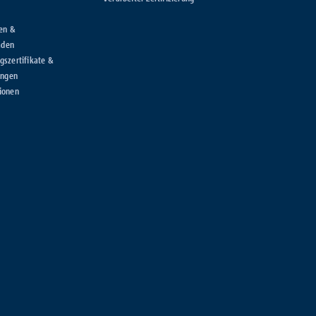
en &
aden
szertifikate &
ungen
ionen