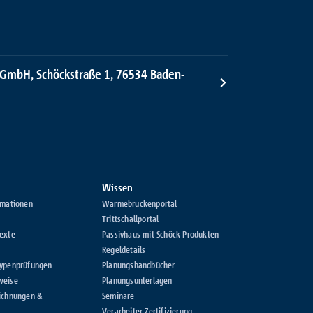
 GmbH, Schöckstraße 1, 76534 Baden-
Wissen
rmationen
Wärmebrückenportal
Trittschallportal
exte
Passivhaus mit Schöck Produkten
Regeldetails
Typenprüfungen
Planungshandbücher
weise
Planungsunterlagen
ichnungen &
Seminare
Verarbeiter-Zertifizierung