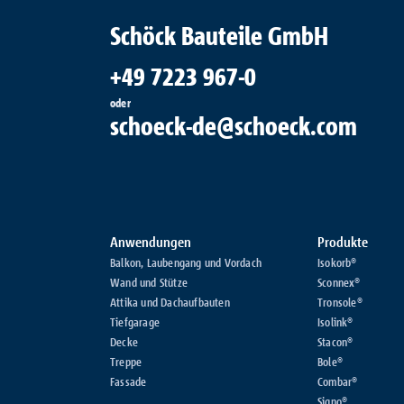
Vordach
Umweltdeklar
Referenzen
Planungsunterlagen
Kontakt zu
Schöck Bauteile GmbH
Bauphysik-Nachweise
zertifizierten
Combar®
Verarbeitern
Preisliste
Seminare
Unternehmen
+49 7223 967-0
Signo®
alle Referenzen
Kontaktformulare
Verarbeiter-
oder
Zertifizierung
schoeck-de@schoeck.com
Kontakt
Anwendungen
Produkte
Balkon, Laubengang und Vordach
Isokorb®
Wand und Stütze
Sconnex®
Attika und Dachaufbauten
Tronsole®
Tiefgarage
Isolink®
Decke
Stacon®
Treppe
Bole®
Fassade
Combar®
Signo®