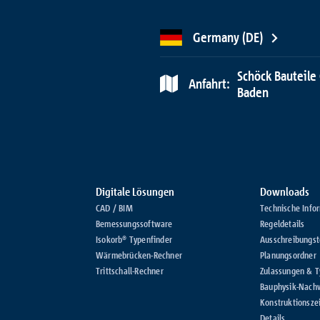
ationen
Germany (DE)
Schöck Bauteile
Anfahrt:
Baden
Digitale Lösungen
Downloads
CAD / BIM
Technische Info
Bemessungssoftware
Regeldetails
Isokorb® Typenfinder
Ausschreibungst
Wärmebrücken-Rechner
Planungsordner
Trittschall-Rechner
Zulassungen & 
Bauphysik-Nach
Konstruktionsze
Details