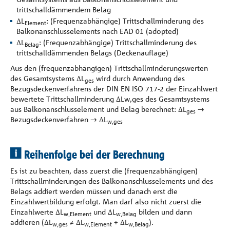
trittschalldämmendem Belag
∆L
: (Frequenzabhängige) Trittschallminderung des
Element
Balkonanschlusselements nach EAD 01 (adopted)
∆L
: (Frequenzabhängige) Trittschallminderung des
Belag
trittschalldämmenden Belags (Deckenauflage)
Aus den (frequenzabhängigen) Trittschallminderungswerten
des Gesamtsystems ∆L
wird durch Anwendung des
ges
Bezugsdeckenverfahrens der DIN EN ISO 717-2 der Einzahlwert
bewertete Trittschallminderung ∆Lw,ges des Gesamtsystems
aus Balkonanschlusselement und Belag berechnet: ∆L
➝
ges
Bezugsdeckenverfahren ➝ ∆L
w,ges
 Reihenfolge bei der Berechnung
Es ist zu beachten, dass zuerst die (frequenzabhängigen)
Trittschallminderungen des Balkonanschlusselements und des
Belags addiert werden müssen und danach erst die
Einzahlwertbildung erfolgt. Man darf also nicht zuerst die
Einzahlwerte ∆L
und ∆L
bilden und dann
w,Element
w,Belag
addieren (∆L
≠ ∆L
+ ∆L
).
w,ges
w,Element
w,Belag