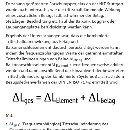
Forschung geförderten Forschungsprojekts an der HfT Stuttgart
wurde auch untersucht, wie die trittschalldämmende Wirkung
eines zusätzlichen Belags (z.B. schwimmender Belag,
Stelzlager, Beschichtung etc.) auf der Balkon-, Loggia- oder
Laubengangplatte berücksichtigt werden kann.
Ergebnis der Untersuchungen war, dass die kombinierte
Trittschalldämmwirkung aus Belag und
Balkonanschlusselement dadurch berücksichtigt werden kann,
indem die frequenzabhängigen Werte der getrennt ermittelten
Trittschallminderungen von Belag ∆L
und
Belag
Balkonanschlusselement∆L
zuerst frequenzweise addiert
Element
werden und dann anschließend der Einzahlwert der bewerteten
Trittschallminderung des kombinierten Systems ∆L
nach dem
ges
Bezugsdeckenverfahren der DIN EN ISO 717-2 ermittelt wird:
Mit:
∆L
: (Frequenzabhängige) Trittschallminderung des
ges
Gesamtsystems aus Balkonanschlusselement und