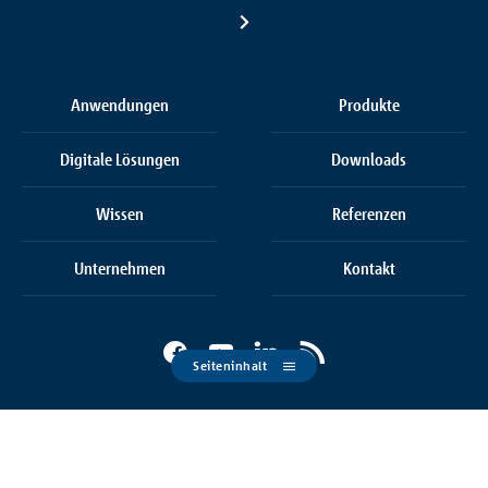
Anwendungen
Produkte
Digitale Lösungen
Downloads
Wissen
Referenzen
Unternehmen
Kontakt
Seiteninhalt
Cookie Einstellungen
AGB
AEB
Datenschutz
Impressum
© 2026 Schöck Bauteile GmbH