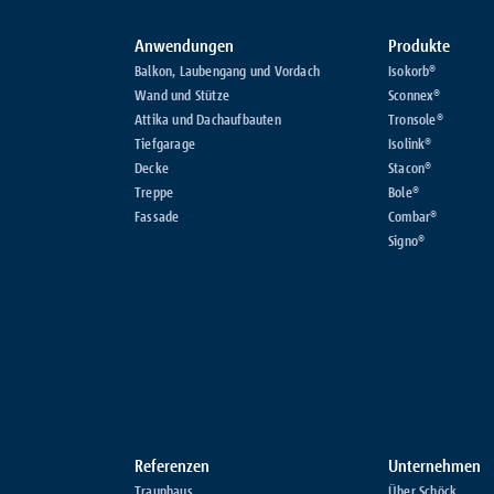
Anwendungen
Produkte
Balkon, Laubengang und Vordach
Isokorb®
Wand und Stütze
Sconnex®
Attika und Dachaufbauten
Tronsole®
Tiefgarage
Isolink®
Decke
Stacon®
Treppe
Bole®
Fassade
Combar®
Signo®
Referenzen
Unternehmen
Traunhaus
Über Schöck