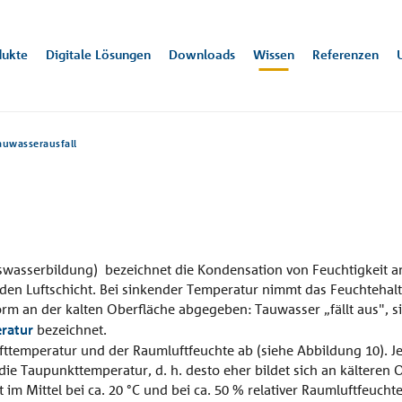
dukte
Digitale Lösungen
Downloads
Wissen
Referenzen
auwasserausfall
szeichnungen
mung
rie
 1
Trittschallschutz
Konstruktion
Planungs-
Presse
07223 967-0
Alle Downloads
Bew
Bem
Vera
Karr
scho
NE
n-Baden
handbücher
Zert
de@
Pre
e
Terrassenhäuser
Ar
"Quasar"
Stu
wasserbildung) bezeichnet die Kondensation von Feuchtigkeit an
Erlinsbach, CH
den Luftschicht. Bei sinkender Temperatur nimmt das Feuchtehalt
ungen &
Form an der kalten Oberfläche abgegeben: Tauwasser „fällt aus", 
tfaden
ratur
bezeichnet.
temperatur und der Raumluftfeuchte ab (siehe Abbildung 10). Je 
ungszertifikate
die Taupunkttemperatur, d. h. desto eher bildet sich an kälteren
klärungen
a und Dachaufbauten
Tiefgarage
Decke
im Mittel bei ca. 20 °C und bei ca. 50 % relativer Raumluftfeuch