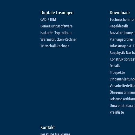
Digitale Lösungen
Downloads
CAD / BIM
Technische Info
Bemessungssoftware
Regeldetails
Isokorb® Typenfinder
Ausschreibungst
Wärmebrücken-Rechner
Planungsordner
Trittschall-Rechner
Zulassungen & 
Bauphysik-Nach
Konstruktionsze
Details
Prospekte
Einbauanleitung
Verarbeiterleitf
Übereinstimmung
Leistungserklär
Umweltdeklarat
Preisliste
Kontakt
Beratung für Planer