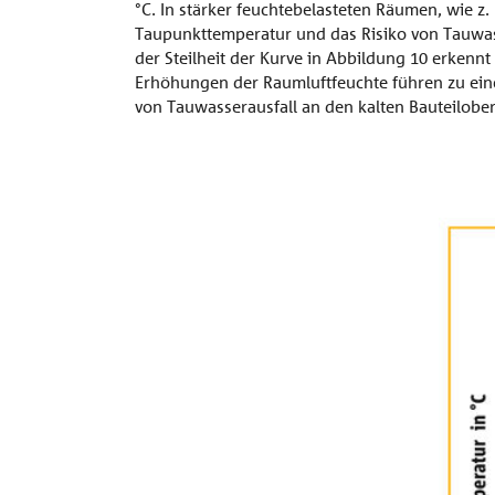
Vordach
°C. In stärker feuchtebelasteten Räumen, wie z
Umweltdeklar
Referenzen
Planungsunterlagen
Kontakt zu
Taupunkttemperatur und das Risiko von Tauwass
Bauphysik-Nachweise
zertifizierten
Combar®
der Steilheit der Kurve in Abbildung 10 erkenn
Verarbeitern
Preisliste
Seminare
Erhöhungen der Raumluftfeuchte führen zu eine
Unternehmen
Signo®
von Tauwasserausfall an den kalten Bauteilober
alle Referenzen
Kontaktformulare
Verarbeiter-
Zertifizierung
Kontakt