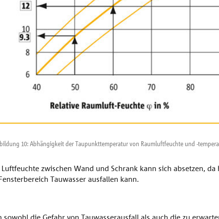
bildung 10: Abhängigkeit der Taupunkttemperatur von Raumluftfeuchte und -tempera
 Luftfeuchte zwischen Wand und Schrank kann sich absetzen, da h
 Fensterbereich Tauwasser ausfallen kann.
n sowohl die Gefahr von Tauwasserausfall als auch die zu erwar