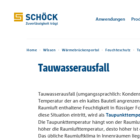
Germany (DE) Deutsch
Anwendungen
Pro
Home
Anwendungen
Home
Wissen
Wärmebrückenportal
Feuchteschutz
T
Anwendungen
Referenzen
Tauwasserausfall
Isokorb®
CAD / BIM
Technische
Wärmebrückenportal
Über Schöck
Beratung für Planer
Konstruktion
Produkte
Wärmedäm
Scalix®
Regeldetails
Schöck Histo
Schöckstraße
Informationen
& Details
76534 Bade
Sconnex®
Bemessungssoftware
Trittschallportal
Karriere
Beratung für Händler
Traunhaus
Hörnlihütt
Digitale Lösungen
Regeldetails
Prospekte
Bad Aussee, AT
Zermatt, CH
Tronsole®
Isokorb® Typenfinder
Passivhaus mit Schöck
News
Beratung für
Tauwasserausfall (umgangssprachlich: Kondens
Ausschreibungstexte
Produkten
Verarbeiter
Temperatur der an ein kaltes Bauteil angrenzen
Einbauanleit
Downloads
Raumluft enthaltene Feuchtigkeit in flüssiger 
Verarbeiterlei
Isolink®
Wärmebrücken-Rechner
Presse
diese Situation eintritt, wird als
Taupunkttempe
Planungsordner
Regeldetails
Beratung international
Die Taupunkttemperatur hängt von der Raumluft
Übereinstimm
Stacon®
Trittschall-Rechner
Veranstaltungen
Wissen
höher die Raumlufttemperatur, desto höher ist 
& Leistungser
Zulassungen &
Planungshandbücher
Händler in Ihrer Nähe
Balkon, Laubengang und
Wand und Stütze
Attik
Das übliche Raumluftklima in Innenräumen liegt 
Typenprüfungen
Bole®
Rechtliches