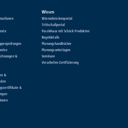
Wissen
rmationen
Wärmebrückenportal
Trittschallportal
exte
Passivhaus mit Schöck Produkten
Regeldetails
Typenprüfungen
Planungshandbücher
weise
Planungsunterlagen
ichnungen &
Seminare
Verarbeiter-Zertifizierung
en &
aden
szertifikate &
ungen
ionen