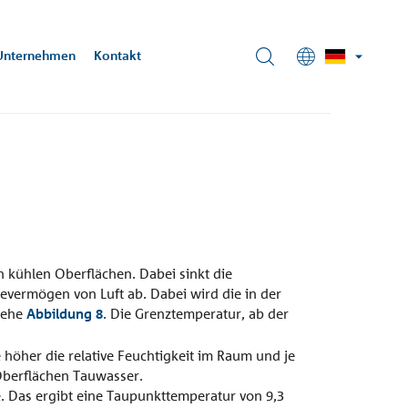
Unternehmen
Kontakt
ehrungstechnik
essung
rbeiter-
iere
eck-
U:
ifizierung
schoeck.com
isliste 2025
chitekturbüro
tensee, DE
 kühlen Oberflächen. Dabei sinkt die
evermögen von Luft ab. Dabei wird die in der
siehe
Abbildung 8
. Die Grenztemperatur, ab der
höher die relative Feuchtigkeit im Raum und je
 Oberflächen Tauwasser.
Treppe
Fassade
te. Das ergibt eine Taupunkttemperatur von 9,3