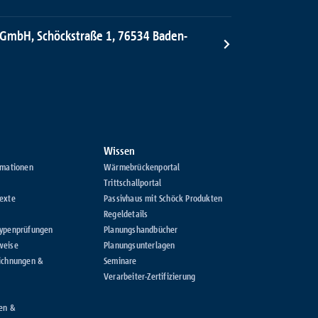
 GmbH, Schöckstraße 1, 76534 Baden-
Wissen
rmationen
Wärmebrückenportal
Trittschallportal
exte
Passivhaus mit Schöck Produkten
Regeldetails
Typenprüfungen
Planungshandbücher
weise
Planungsunterlagen
ichnungen &
Seminare
Verarbeiter-Zertifizierung
en &