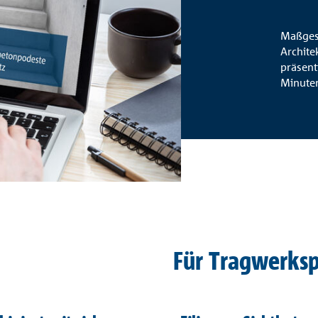
Maßges
Archite
präsent
Minuten
Für Tragwerksp