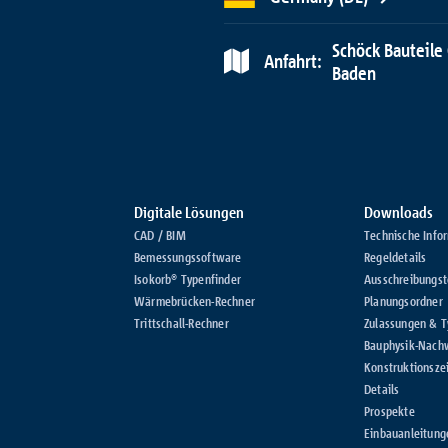
Schöck Bauteile
Anfahrt:
Baden
Digitale Lösungen
Downloads
CAD / BIM
Technische Info
Bemessungssoftware
Regeldetails
Isokorb® Typenfinder
Ausschreibungst
Wärmebrücken-Rechner
Planungsordner
Trittschall-Rechner
Zulassungen & 
Bauphysik-Nach
Konstruktionsze
Details
Prospekte
Einbauanleitung