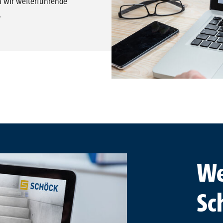
n wir weiterführende
ationen
.
We
Sc