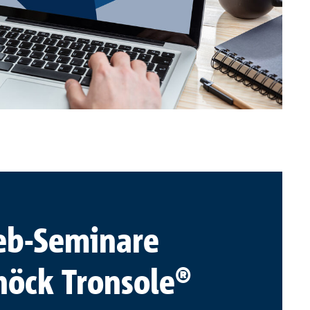
b-Seminare
höck Tronsole®