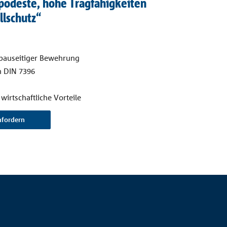
npodeste, hohe Tragfähigkeiten
llschutz“
 bauseitiger Bewehrung
h DIN 7396
wirtschaftliche Vorteile
nfordern