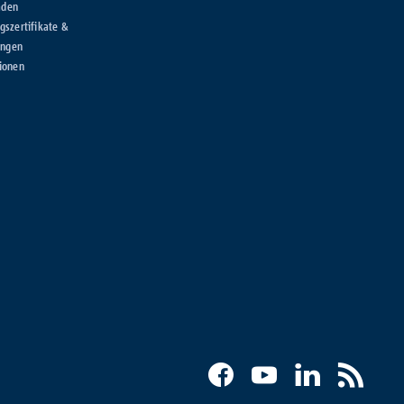
aden
szertifikate &
ungen
ionen