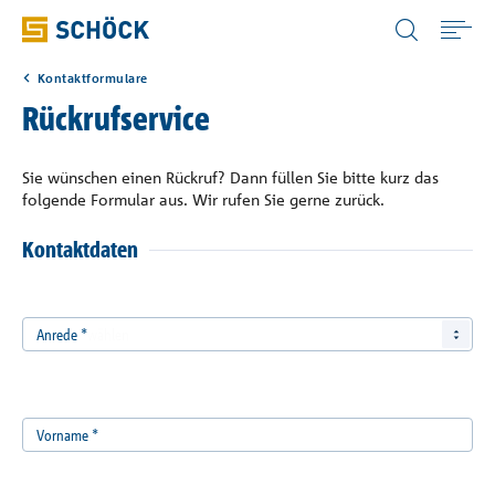
Germany (DE) Deutsch
Kontaktformulare
Home
Rückrufservice
Anwendungen
Sie wünschen einen Rückruf? Dann füllen Sie bitte kurz das
folgende Formular aus. Wir rufen Sie gerne zurück.
Produkte
Kontaktdaten
Digitale Lösungen
Anrede
*
Downloads
Vorname
*
Wissen