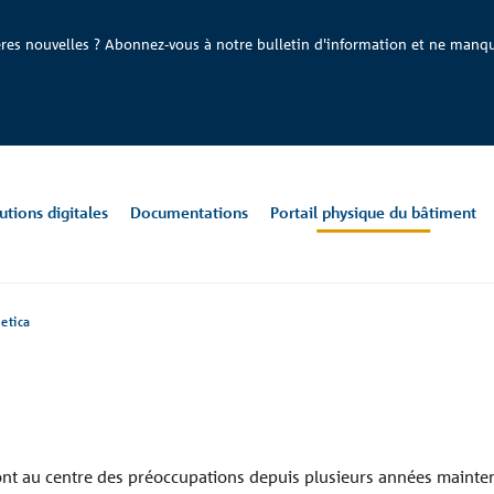
ères nouvelles ? Abonnez-vous à notre bulletin d'information et ne manqu
utions digitales
Documentations
Portail physique du bâtiment
etica
bâtiment
ermique
ique du
08
Amortissement des
Carrière
+32 9 261 00 71
Toute la
Tec
info
Do
ugge
bruits d’impact
documentation
d’a
be@
te
Ekla
De
Bruxelles, BE
Gan
nt au centre des préoccupations depuis plusieurs années mainte