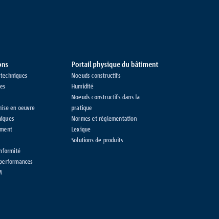
ons
Portail physique du bâtiment
techniques
Noeuds constructifs
ges
Humidité
Noeuds constructifs dans la
mise en oeuvre
pratique
niques
Normes et réglementation
iment
Lexique
Solutions de produits
onformité
 performances
M