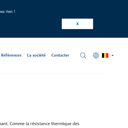
ez rien !
X
Références
La société
Contacter
hniques
-
cumentations
rmature
schoeck.com
chniques
 Krook
d, BE
nant. Comme la résistance thermique des