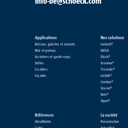
info-be@schoeck.com
Applications
Nos solutions
Balcons, galeries et auvents
Isokorb®
Mur et poteau
IQlick
Acrotères et garde-corps
IDock®
Dalles
Sconnex®
Escaliers
Tronsole®
Façades
Isolink®
Combar®
Stacon®
Bole®
Signo®
Références
La société
Hörnlihütte
Présentation
Cadiz
Actualités