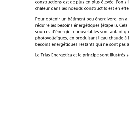
constructifs
Brochures
dans la pratique
Département sales
constructions est de plus en plus élevée, l'on s
conformité
Références
chaleur dans les noeuds constructifs est en effe
Sconnex®
Certificats
Instructions de mise en
Normes et
Département soutien
Déclaration d
Pour obtenir un bâtiment peu énergivore, on a s
oeuvre
réglementation
aux ventes
performances
La société
Tronsole®
Lunch & Learn
réduire les besoins énergétiques (étape l). Cela
sources d'énergie renouvelables sont autant que
Balcons, galeries et auvents
Mur et poteau
Acro
Agréments techniques
Lexique
Service Construction
Fichiers CAO
Isolink®
photovoltaïques, en produisant l'eau chaude à l
Contacter
besoins énergétiques restants qui ne sont pas as
Solutions de produits
Combar®
Le Trias Energetica et le principe sont illustré
Stacon®
toutes les références
Bole®
Signo®