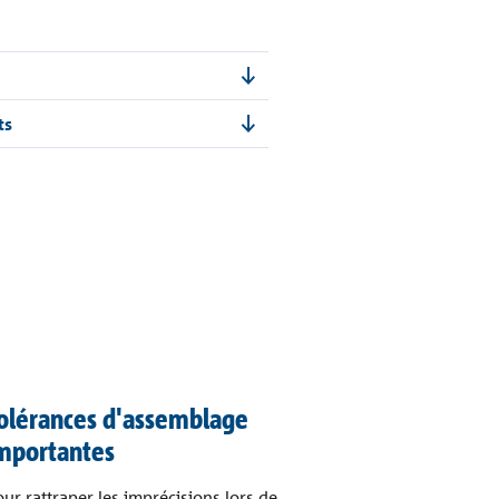
ts
olérances d'assemblage
mportantes
ur rattraper les imprécisions lors de