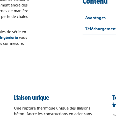
Contenu
lément ancre des
ernes de manière
e perte de chaleur
Avantages
Téléchargemen
les de série en
Ingénierie
vous
ns sur mesure.
Liaison unique
T
i
Une rupture thermique unique des liaisons
béton. Ancre les constructions en acier sans
Po