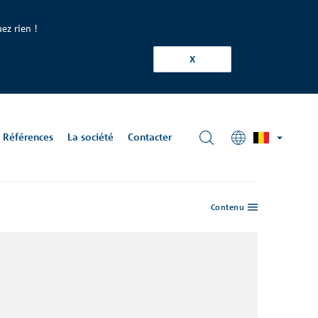
ez rien !
X
Références
La société
Contacter
Contenu
hniques
-
cumentations
rmature
schoeck.com
chniques
 Krook
d, BE