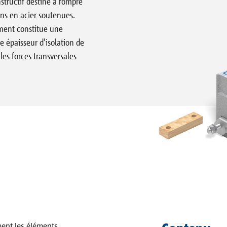
structif destiné à rompre
ons en acier soutenues.
es
ément constitue une
e épaisseur d'isolation de
es forces transversales
tères et garde-corps
Dalles
Escaliers
/BIM
ent les éléments