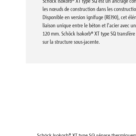
Schöck Isokorb® XT type SQ est un ancrage con
constructifs
Brochures
dans la pratique
Département sales
conformité
Références
les nœuds de construction dans les constructi
Sconnex®
Certificats
Instructions de mise en
Normes et
Département soutien
Déclaration d
Disponible en version ignifuge (REI90), cet él
oeuvre
réglementation
aux ventes
performances
La société
Tronsole®
Lunch & Learn
liaison unique entre le béton et l'acier avec un
120 mm. Schöck Isokorb® XT type SQ transfère l
Balcons, galeries et auvents
Mur et poteau
Acro
Agréments techniques
Lexique
Service Construction
Fichiers CAO
Isolink®
sur la structure sous-jacente.
Contacter
Solutions de produits
Combar®
Stacon®
toutes les références
Bole®
Signo®
Schöck Isokorb® XT type SQ sépare thermiquem