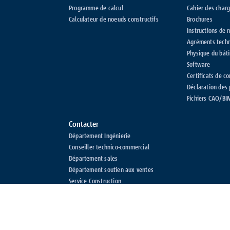
Programme de calcul
Cahier des char
Calculateur de noeuds constructifs
Brochures
Instructions de 
Agréments tech
Physique du bât
Software
Certificats de c
Déclaration des
Fichiers CAO/BI
Contacter
Département Ingénierie
Conseiller technico-commercial
Département sales
Département soutien aux ventes
Service Construction
ns de livraison
Confidentialité
Impressum