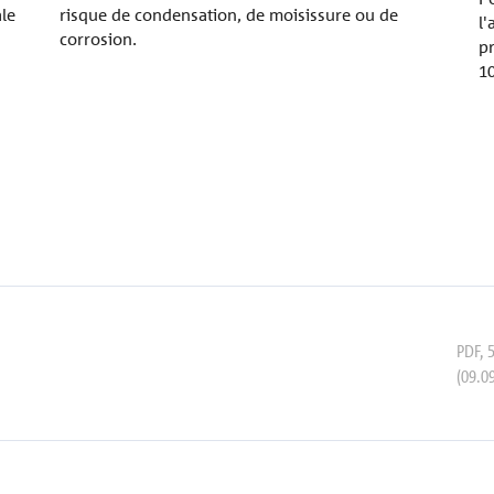
le
risque de condensation, de moisissure ou de
l
corrosion.
pr
1
PDF
,
(09.0