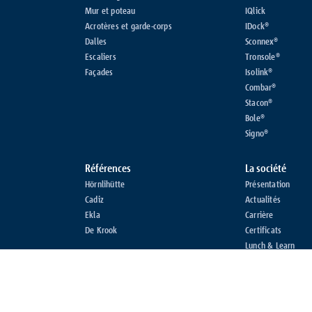
Mur et poteau
IQlick
Acrotères et garde-corps
IDock®
Dalles
Sconnex®
Escaliers
Tronsole®
Façades
Isolink®
Combar®
Stacon®
Bole®
Signo®
Références
La société
Hörnlihütte
Présentation
Cadiz
Actualités
Ekla
Carrière
De Krook
Certificats
Lunch & Learn
© 2026 Schöck België SRL
Paramètres de configuration des cookies
Conditio