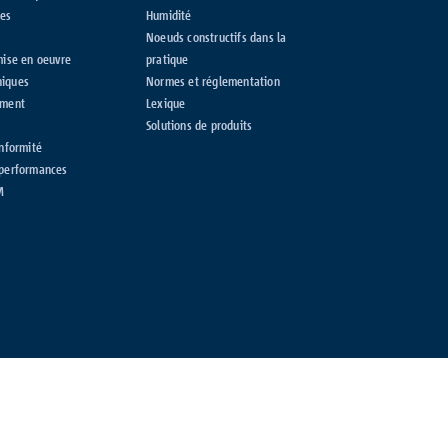
ges
Humidité
Noeuds constructifs dans la
mise en oeuvre
pratique
niques
Normes et réglementation
iment
Lexique
Solutions de produits
onformité
 performances
M