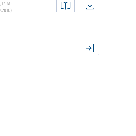
6,14 MB
Lire maintenant
Télécharger
9.2010)
Sélectionne