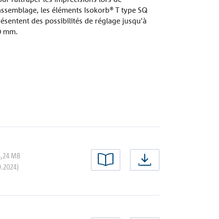
'assemblage, les éléments Isokorb® T type SQ
ésentent des possibilités de réglage jusqu'à
0 mm.
5,24 MB
Lire maintenant
Télécharger
9.2024)