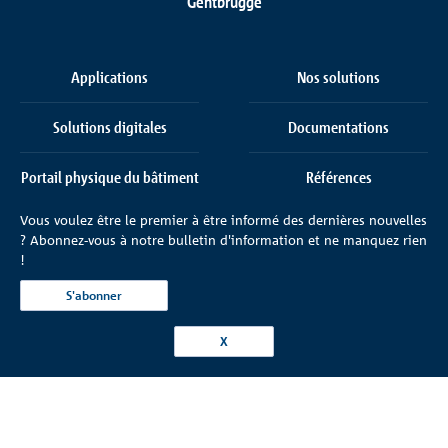
Gentbrugge
Applications
Nos solutions
Solutions digitales
Documentations
Portail physique du bâtiment
Références
Vous voulez être le premier à être informé des dernières nouvelles
La société
Contacter
? Abonnez-vous à notre bulletin d'information et ne manquez rien
!
S'abonner
X
Paramètres de configuration des cookies
Conditions de livraison
Confidentialité
Impressum
© 2026 Schöck België SRL