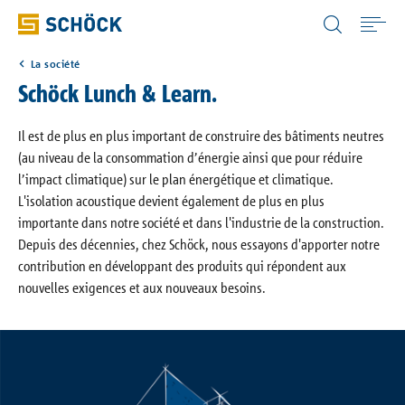
Belgium (BE) Wallon-français
La société
Home
Schöck Lunch & Learn.
Applications
Il est de plus en plus important de construire des bâtiments neutres
(au niveau de la consommation d’énergie ainsi que pour réduire
l’impact climatique) sur le plan énergétique et climatique.
Nos solutions
L'isolation acoustique devient également de plus en plus
importante dans notre société et dans l'industrie de la construction.
Depuis des décennies, chez Schöck, nous essayons d'apporter notre
Solutions digitales
contribution en développant des produits qui répondent aux
nouvelles exigences et aux nouveaux besoins.
Documentations
Portail physique du bâtiment