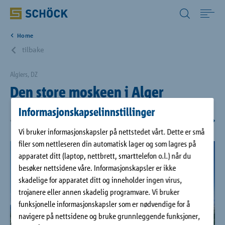
Norway (NO) Norsk
Home
Home
tilbake
Bruksområde
Algiers, DZ
Den store moskeen i Alger
Produkter
Informasjonskapselinnstillinger
Vi bruker informasjonskapsler på nettstedet vårt. Dette er små
Digitale løsninger
filer som nettleseren din automatisk lager og som lagres på
apparatet ditt (laptop, nettbrett, smarttelefon o.l.) når du
besøker nettsidene våre. Informasjonskapsler er ikke
Nedlastinger
skadelige for apparatet ditt og inneholder ingen virus,
trojanere eller annen skadelig programvare. Vi bruker
Referanser
funksjonelle informasjonskapsler som er nødvendige for å
navigere på nettsidene og bruke grunnleggende funksjoner,