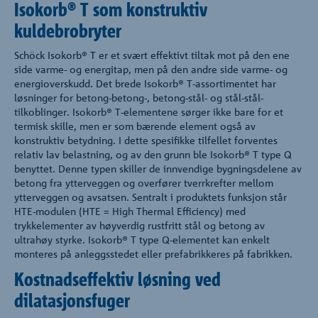
Isokorb® T som konstruktiv
kuldebrobryter
Schöck Isokorb® T er et svært effektivt tiltak mot på den ene
side varme- og energitap, men på den andre side varme- og
energioverskudd. Det brede Isokorb® T-assortimentet har
løsninger for betong-betong-, betong-stål- og stål-stål-
tilkoblinger. Isokorb® T-elementene sørger ikke bare for et
termisk skille, men er som bærende element også av
konstruktiv betydning. I dette spesifikke tilfellet forventes
relativ lav belastning, og av den grunn ble Isokorb® T type Q
benyttet. Denne typen skiller de innvendige bygningsdelene av
betong fra ytterveggen og overfører tverrkrefter mellom
ytterveggen og avsatsen. Sentralt i produktets funksjon står
HTE-modulen (HTE = High Thermal Efficiency) med
trykkelementer av høyverdig rustfritt stål og betong av
ultrahøy styrke. Isokorb® T type Q-elementet kan enkelt
monteres på anleggsstedet eller prefabrikkeres på fabrikken.
Kostnadseffektiv løsning ved
dilatasjonsfuger