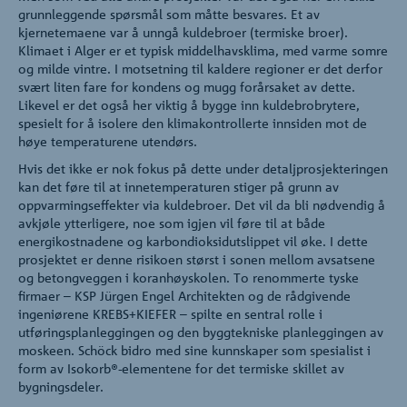
grunnleggende spørsmål som måtte besvares. Et av
kjernetemaene var å unngå kuldebroer (termiske broer).
Klimaet i Alger er et typisk middelhavsklima, med varme somre
og milde vintre. I motsetning til kaldere regioner er det derfor
svært liten fare for kondens og mugg forårsaket av dette.
Likevel er det også her viktig å bygge inn kuldebrobrytere,
spesielt for å isolere den klimakontrollerte innsiden mot de
høye temperaturene utendørs.
Hvis det ikke er nok fokus på dette under detaljprosjekteringen
kan det føre til at innetemperaturen stiger på grunn av
oppvarmingseffekter via kuldebroer. Det vil da bli nødvendig å
avkjøle ytterligere, noe som igjen vil føre til at både
energikostnadene og karbondioksidutslippet vil øke. I dette
prosjektet er denne risikoen størst i sonen mellom avsatsene
og betongveggen i koranhøyskolen. To renommerte tyske
firmaer – KSP Jürgen Engel Architekten og de rådgivende
ingeniørene KREBS+KIEFER – spilte en sentral rolle i
utføringsplanleggingen og den byggtekniske planleggingen av
moskeen. Schöck bidro med sine kunnskaper som spesialist i
form av Isokorb®-elementene for det termiske skillet av
bygningsdeler.