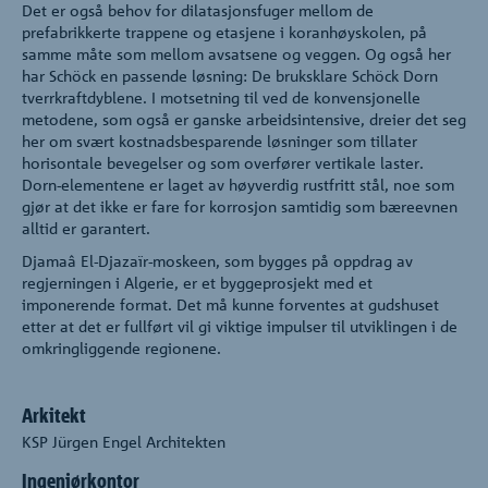
Det er også behov for dilatasjonsfuger mellom de
prefabrikkerte trappene og etasjene i koranhøyskolen, på
samme måte som mellom avsatsene og veggen. Og også her
har Schöck en passende løsning: De bruksklare Schöck Dorn
tverrkraftdyblene. I motsetning til ved de konvensjonelle
metodene, som også er ganske arbeidsintensive, dreier det seg
her om svært kostnadsbesparende løsninger som tillater
horisontale bevegelser og som overfører vertikale laster.
Dorn-elementene er laget av høyverdig rustfritt stål, noe som
gjør at det ikke er fare for korrosjon samtidig som bæreevnen
alltid er garantert.
Djamaâ El-Djazaïr-moskeen, som bygges på oppdrag av
regjerningen i Algerie, er et byggeprosjekt med et
imponerende format. Det må kunne forventes at gudshuset
etter at det er fullført vil gi viktige impulser til utviklingen i de
omkringliggende regionene.
Arkitekt
KSP Jürgen Engel Architekten
Ingeniørkontor