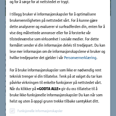
og for å sørge for at nettstedet er trygt.
Bedrift
I tillegg bruker vi informasjonskapsler for å optimalisere
Kontakt
brukervennligheten på nettstedet vårt. For å kunne gjøre
Djamaa Djazaïr-moskeen er den nest største moskeen i verden og har verdens
dette analyserer og evaluerer vi surfeadferden din, enten for å
høyeste minaret.
vise deg målrettede annonser eller for å forsterke vår
tilstedeværelse som virksomhet i sosiale medier. For dette
formålet sender vi din informasjon delvis til tredjepart. Du kan
lese mer informasjon om de informasjonskapslene vi bruker og
Djamaa Djazaïr-moskeen som for tiden bygges i Alger kommer
hvilke tredjeparter det gjelder i vår
Personvernerklæring
.
til å bli den nest største moskeen i verden med verdens
høyeste minaret. I tillegg til det estetiske var det også flere
For å bruke informasjonskapsler som ikke er nødvendig rent
funksjonelle aspekter ved dette imponerende byggverket som
måtte løses. Blant de viktigste punktene hørte i dette tilfelle
teknisk trenger vi din tillatelse. Tenk på at valget du tar kan
det å unngå kuldebroer (termiske broer) og de medfølgende
påvirke virkningen til enkelte funksjoner på nettstedet vårt.
oppvarmingseffektene. Som internasjonal spesialist på
Når du klikker på
«GODTA ALLE»
gir du oss tillatelse til å
kuldebrobrytere har Schöck den passende løsningen: Isokorb®
bruke ikke-funksjonelle informasjonskapsler Du kan når som
T for kuldebrobryting av bygningsdeler.
helst og uten å oppgi grunn trekke tilbake samtykket ditt.
Djamaâ El-Djazaïr-moskeen, også kjent som Den store
moskeen i Alger, bygges like ved den historiske bydelen
Funksjonelle informasjonskapsler
Mohammadia ved Algerbukten ved Middelhavskysten. Denne