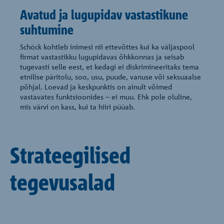
Avatud ja lugupidav vastastikune
suhtumine
Schöck kohtleb inimesi nii ettevõttes kui ka väljaspool
firmat vastastikku lugupidavas õhkkonnas ja seisab
tugevasti selle eest, et kedagi ei diskrimineeritaks tema
etnilise päritolu, soo, usu, puude, vanuse või seksuaalse
põhjal. Loevad ja keskpunktis on ainult võimed
vastavates funktsioonides – ei muu. Ehk pole oluline,
mis värvi on kass, kui ta hiiri püüab.
Strateegilised
tegevusalad