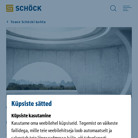
Estonia (EE) Eesti
Teave Schöcki kohta
Home
Tooted
Allalaadimine
Referentsid
Küpsiste sätted
Ettevõte
Visioon: Täna kujundame homset
Küpsiste kasutamine
ehitamist.
Kontakt
Kasutame oma veebilehel küpsiseid. Tegemist on väikeste
failidega, mille teie veebilehitseja loob automaatselt ja
Juba ettevõtte asutamisega rajas Eberhard Schöck kultuuri,
salvestab teie lõppseadmesse (süle- või tahvelarvuti,