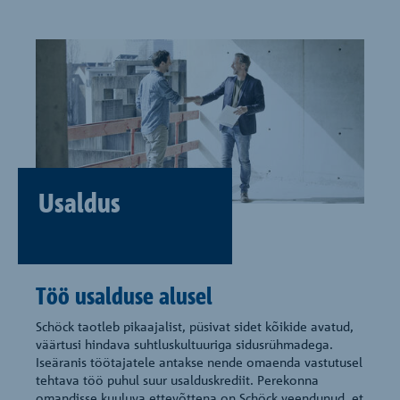
Usaldus
Töö usalduse alusel
Schöck taotleb pikaajalist, püsivat sidet kõikide avatud,
väärtusi hindava suhtluskultuuriga sidusrühmadega.
Iseäranis töötajatele antakse nende omaenda vastutusel
tehtava töö puhul suur usalduskrediit. Perekonna
omandisse kuuluva ettevõttena on Schöck veendunud, et