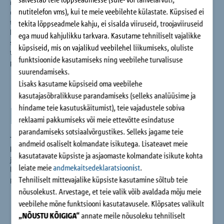
mille väärtused näitavad suunda tänapäevani. Eelkõige
nutitelefon vms), kui te meie veebilehte külastate. Küpsised ei
uuenduste arendamisel on tähelepanu suunatud alati ka
toodetega seotud usaldusväärsusele, teenindusele,
tekita lõppseadmele kahju, ei sisalda viiruseid, troojaviiruseid
kohtlemisele ja majanduslikule stabiilsusele. Sellel põhjal
ega muud kahjulikku tarkvara. Kasutame tehniliselt vajalikke
saavad tekkida uued ideed ja nendele järgneda
küpsiseid, mis on vajalikud veebilehel liikumiseks, oluliste
tehnoloogilised protsessid. Tulemus – edukad tooted ja
funktsioonide kasutamiseks ning veebilehe turvalisuse
protsessid.
suurendamiseks.
Lisaks kasutame küpsiseid oma veebilehe
kasutajasõbralikkuse parandamiseks (selleks analüüsime ja
Edu toetub väärtustele
hindame teie kasutuskäitumist), teie vajadustele sobiva
reklaami pakkumiseks või meie ettevõtte esindatuse
parandamiseks sotsiaalvõrgustikes. Selleks jagame teie
Tegevuse keskpunktis on inimesed. See kehtib samaväärselt
andmeid osaliselt kolmandate isikutega. Lisateavet meie
klientidele ja töötajatele ning selle eeldus on usaldus. Austus
kasutatavate küpsiste ja asjaomaste kolmandate isikute kohta
ja avatus on igapäevatöös iseenesest mõistetavad
leiate meie
andmekaitsedeklaratsioonist
.
lähtepunktid. Pühendumisvalmidus väljendub juba alati sõnas,
Tehniliselt mittevajalike küpsiste kasutamine sõltub teie
pilgus ja käesurumises.
nõusolekust. Arvestage, et teie valik võib avaldada mõju meie
veebilehe mõne funktsiooni kasutatavusele. Klõpsates valikult
„NÕUSTU KÕIGIGA“
annate meile nõusoleku tehniliselt