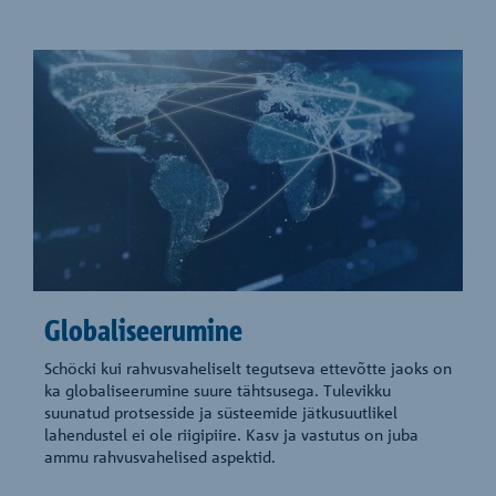
Globaliseerumine
Schöcki kui rahvusvaheliselt tegutseva ettevõtte jaoks on
ka globaliseerumine suure tähtsusega. Tulevikku
suunatud protsesside ja süsteemide jätkusuutlikel
lahendustel ei ole riigipiire. Kasv ja vastutus on juba
ammu rahvusvahelised aspektid.