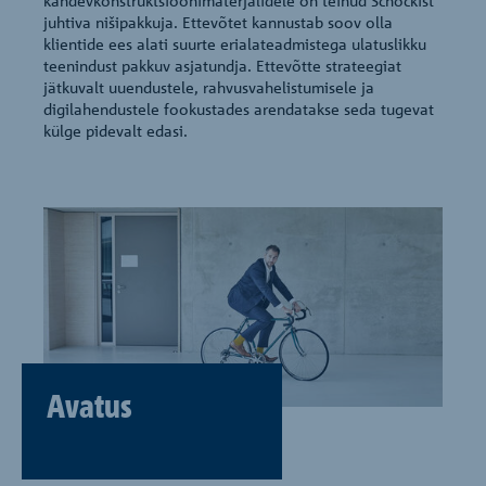
kandevkonstruktsioonimaterjalidele on teinud Schöckist
juhtiva nišipakkuja. Ettevõtet kannustab soov olla
klientide ees alati suurte erialateadmistega ulatuslikku
teenindust pakkuv asjatundja. Ettevõtte strateegiat
jätkuvalt uuendustele, rahvusvahelistumisele ja
digilahendustele fookustades arendatakse seda tugevat
külge pidevalt edasi.
Avatus