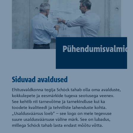
Pühendumisvalmid
Siduvad avaldused
Ehitusvaldkonna tegija Schöck tahab olla oma avalduste,
kokkulepete ja eesmärkide tugeva seotusega veenev.
See kehtib nii tarnevõime ja tarnekindluse kui ka
toodete kvaliteedi ja tehniliste lahenduste kohta.
„Usaldusväärsus loeb“ – see logo on meie tegevuse
suure usaldusväärsuse väline märk. See on lubadus,
millega Schöck tahab lasta endast mõõtu võtta.