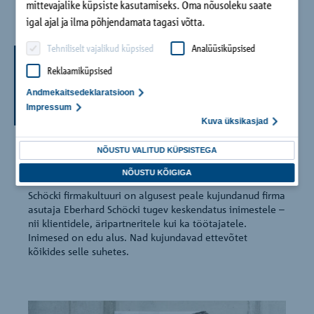
mittevajalike küpsiste kasutamiseks. Oma nõusoleku saate
igal ajal ja ilma põhjendamata tagasi võtta.
Tehniliselt vajalikud küpsised
Analüüsiküpsised
Keskmes on
Reklaamiküpsised
inimene
Andmekaitsedeklaratsioon
Impressum
Kuva üksikasjad
Klient ja töötaja on meie
NÕUSTU VALITUD KÜPSISTEGA
tegutsemise keskmes
NÕUSTU KÕIGIGA
Schöcki firmakultuuri on algusest peale kujundanud firma
asutaja Eberhard Schöcki tugev keskendatus inimestele –
nii klientidele, äripartneritele kui ka töötajatele.
Inimesed on edu alus. Nad kujundavad ettevõtet
kõikides selle suhetes.