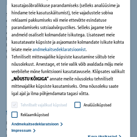
kasutajasõbralikkuse parandamiseks (selleks analüüsime ja
hindame teie kasutuskäitumist), teie vajadustele sobiva
Schöck on globaalselt tegutsev rohkem kui 1100 töötajaga
reklaami pakkumiseks või meie ettevõtte esindatuse
ettevõte, mis tarnib tooteid rohkem kui 40 turule. Mõistagi
seab ta tähiseid ehituse valdkonnas ning on eestvedajaks ka
parandamiseks sotsiaalvõrgustikes. Selleks jagame teie
digitaliseerimise ja jätkusuutlikkuse olulistel teemadel.Schöcki
andmeid osaliselt kolmandate isikutega. Lisateavet meie
kvaliteetseid hooneisolatsiooni- ja
kasutatavate küpsiste ja asjaomaste kolmandate isikute kohta
kandevkonstruktsioonitooteid valmistatakse praegu kuues
leiate meie
andmekaitsedeklaratsioonist
.
tootmiskohas neljas Euroopa riigis. Teine tootmisüksus avati
Tehniliselt mittevajalike küpsiste kasutamine sõltub teie
USAs.
nõusolekust. Arvestage, et teie valik võib avaldada mõju meie
veebilehe mõne funktsiooni kasutatavusele. Klõpsates valikult
„NÕUSTU KÕIGIGA“
annate meile nõusoleku tehniliselt
mittevajalike küpsiste kasutamiseks. Oma nõusoleku saate
1.100
igal ajal ja ilma põhjendamata tagasi võtta.
Tehniliselt vajalikud küpsised
Analüüsiküpsised
töötaja
Reklaamiküpsised
Pühendunud inimeste ühendatud kompetents tagab
Andmekaitsedeklaratsioon
uuenduslike tehnoloogiate pideva edasiarenemise ja koos
Impressum
sellega ka teeninduse.
Kuva üksikasjad