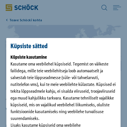
Estonia (EE) Eesti
Teave Schöcki kohta
Home
Tooted
Küpsiste sätted
Küpsiste kasutamine
Allalaadimine
Kasutame oma veebilehel küpsiseid. Tegemist on väikeste
failidega, mille teie veebilehitseja loob automaatselt ja
Referentsid
salvestab teie lõppseadmesse (süle- või tahvelarvuti,
nutitelefon vms), kui te meie veebilehte külastate. Küpsised ei
tekita lõppseadmele kahju, ei sisalda viiruseid, troojaviiruseid
Ettevõte
ega muud kahjulikku tarkvara. Kasutame tehniliselt vajalikke
ARVUD I FAKTID I ANDMED
küpsiseid, mis on vajalikud veebilehel liikumiseks, oluliste
7
tootmisettevõtet 5
funktsioonide kasutamiseks ning veebilehe turvalisuse
Kontakt
suurendamiseks.
riigis
Lisaks kasutame küpsiseid oma veebilehe