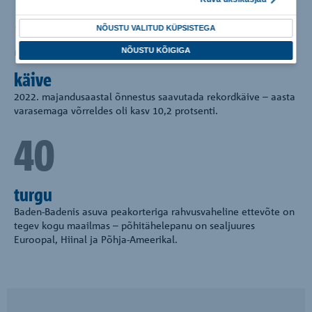
260 mil.
NÕUSTU VALITUD KÜPSISTEGA
NÕUSTU KÕIGIGA
käive
2022. majandusaastal õnnestus saavutada rekordkäive – aasta
varasemaga võrreldes oli kasv 10,2 protsenti.
40
turgu
Baden-Badenis asuva peakorteriga rahvusvaheline ettevõte on
tegev kogu maailmas – põhitähelepanu on sealjuures
Euroopal, Hiinal ja Põhja-Ameerikal.