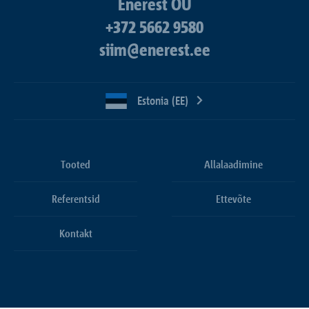
Enerest OÜ
+372 5662 9580
siim@enerest.ee
Estonia (EE)
Tooted
Allalaadimine
Referentsid
Ettevõte
Kontakt