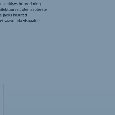
uusehitises bürood ning
itektuurselt olemasolevale
e jaoks kasutati
 et saavutada visuaalne