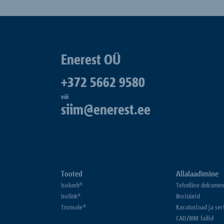
Enerest OÜ
+372 5662 9580
või
siim@enerest.ee
Tooted
Allalaadimine
Isokorb®
Tehniline dokumen
Isolink®
Brošüürid
Tronsole®
Kasutusload ja ser
CAD/BIM failid