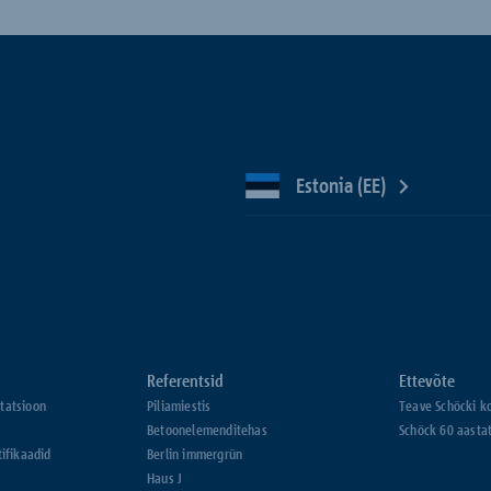
Estonia (EE)
Referentsid
Ettevõte
tatsioon
Piliamiestis
Teave Schöcki k
Betoonelemenditehas
Schöck 60 aasta
tifikaadid
Berlin immergrün
Haus J