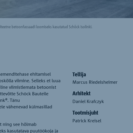
teetne betoonfassaadi loomiseks kasutatud Schöck Isolinki.
Tellija
lemenditehase ehitamisel
skõlla viimine. Selleks et luua
Marcus Riedelsheimer
line viimistlemata betoonist
Arhitekt
ttevõtte Schöck Bauteile
ink®. Tänu
Daniel Krafczyk
ele vähenevad külmasillad
Tootmisjuht
Patrick Kreisel
t ning see hõlmab
beks kasutatava puutöökoja ja