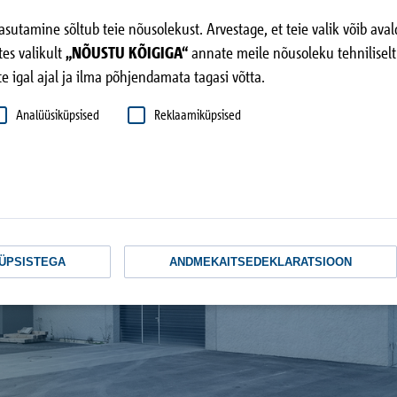
 kasutamine sõltub teie nõusolekust. Arvestage, et teie valik võib 
tes valikult
„NÕUSTU KÕIGIGA“
annate meile nõusoleku tehniliselt 
 igal ajal ja ilma põhjendamata tagasi võtta.
Analüüsiküpsised
Reklaamiküpsised
KÜPSISTEGA
ANDMEKAITSEDEKLARATSIOON