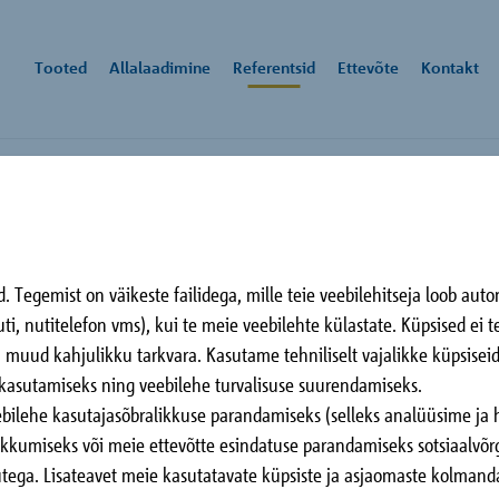
Tooted
Allalaadimine
Referentsid
Ettevõte
Kontakt
a
ted
evõte
menditeha
Berlin immergrün
Ha
Tegemist on väikeste failidega, mille teie veebilehitseja loob autom
d
ikku suunatud tootelahendused ja süsteemid ei rakenduste jaoks.
õni moto on vastu pidanud kauem kui 50 aastat, võib rääkida
ti, nutitelefon vms), kui te meie veebilehte külastate. Küpsised ei 
Berlin, DE
Tri
õttefilosoofiast: „Edukaks saab see, kes olemasolevaid asju parandab 
 DE
ega muud kahjulikku tarkvara. Kasutame tehniliselt vajalikke küpsisei
b.“
e kasutamiseks ning veebilehe turvalisuse suurendamiseks.
bilehe kasutajasõbralikkuse parandamiseks (selleks analüüsime ja 
1
/
10
akkumiseks või meie ettevõtte esindatuse parandamiseks sotsiaalvõrg
tega. Lisateavet meie kasutatavate küpsiste ja asjaomaste kolmanda