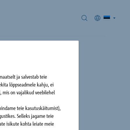
us J
aatselt ja salvestab teie
tekita lõppseadmele kahju, ei
er, DE
või uusi asju
d, mis on vajalikud veebilehel
hindame teie kasutuskäitumist),
ustikes. Selleks jagame teie
te isikute kohta leiate meie