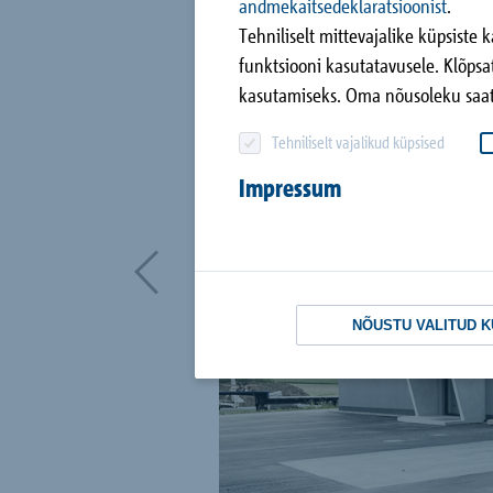
andmekaitsedeklaratsioonist
.
Tehniliselt mittevajalike küpsiste
funktsiooni kasutatavusele. Klõpsa
kasutamiseks. Oma nõusoleku saate
Kõik referentsid
Tehniliselt vajalikud küpsised
Impressum
NÕUSTU VALITUD 