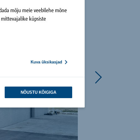
avaldada mõju meie veebilehe mõne
mittevajalike küpsiste
Kuva üksikasjad
NÕUSTU KÕIGIGA