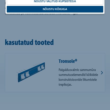
NÕUSTU VALITUD KÜPSISTEGA
külalisi. Selle komponendi akustiline eraldamine oli suur
väljakutse, mis lahendati spetsiaalselt selle projekti jaoks välja
NÕUSTU KÕIGIGA
arvutatud ja valmistatud Schöck Tronsole®-ga.
kasutatud tooted
Tronsole®
Paigaldusvalmis sammumüra
summutuselemendid kõikidele
konstruktsioonide liitumistele
trepikojas.