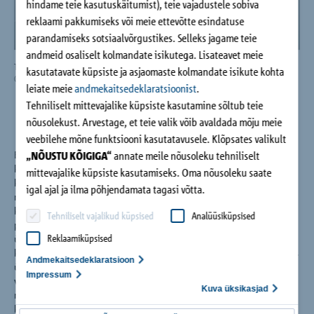
hindame teie kasutuskäitumist), teie vajadustele sobiva
reklaami pakkumiseks või meie ettevõtte esindatuse
parandamiseks sotsiaalvõrgustikes. Selleks jagame teie
andmeid osaliselt kolmandate isikutega. Lisateavet meie
Terasbetoonist trepile pääseb igalt korruselt platvormi kaudu.
Obj
kasutatavate küpsiste ja asjaomaste kolmandate isikute kohta
© Moritz Bernoully
lei
leiate meie
andmekaitsedeklaratsioonist
.
© M
Tehniliselt mittevajalike küpsiste kasutamine sõltub teie
nõusolekust. Arvestage, et teie valik võib avaldada mõju meie
veebilehe mõne funktsiooni kasutatavusele. Klõpsates valikult
„NÕUSTU KÕIGIGA“
annate meile nõusoleku tehniliselt
Berliini Pankow-Südi rajooni uues pargisarnases ja autovabas
kvartalis sündis elamuansambel „immergrün“ (e. k. igihaljas),
mittevajalike küpsiste kasutamiseks. Oma nõusoleku saate
kuhu kuulub kokku kuus vabapaigutusega, üksteise suhtes
igal ajal ja ilma põhjendamata tagasi võtta.
nihke all paiknevat korterelamut, mille on projekteerinud
kohalik büroo zanderrotharchitekten. Erilist tähelepanu
Tehniliselt vajalikud küpsised
Analüüsiküpsised
pöörati sise- ja välisosa vahelisele ühenduskohale, voolavale
Reklaamiküpsised
üleminekule eluruumidest aeda: nii on valgusest läbistatud
korterid tänu suurtele maast laeni akendele otseses ühenduses
Andmekaitsedeklaratsioon
ümbritseva lopsaka rohelusega, mis laiub maastikul nagu
Impressum
vertikaalaed, kulgedes mööda rõdusid ja lodžasid. Sama
Kuva üksikasjad
muljetavaldav on avatud poolkeerdtrepp, mis asub kõigis
kuues majas aatriumi keskel ning tervitab nii elanikke kui ka