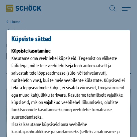
Estonia (EE) Eesti
Home
Home
tagasi
Küpsiste sätted
Tooted
Berlin, DE
Küpsiste kasutamine
Berlin immergrün
Kasutame oma veebilehel küpsiseid. Tegemist on väikeste
Allalaadimine
failidega, mille teie veebilehitseja loob automaatselt ja
salvestab teie lõppseadmesse (süle- või tahvelarvuti,
1
/
7
nutitelefon vms), kui te meie veebilehte külastate. Küpsised ei
Referentsid
tekita lõppseadmele kahju, ei sisalda viiruseid, troojaviiruseid
ega muud kahjulikku tarkvara. Kasutame tehniliselt vajalikke
küpsiseid, mis on vajalikud veebilehel liikumiseks, oluliste
Ettevõte
funktsioonide kasutamiseks ning veebilehe turvalisuse
suurendamiseks.
Kontakt
Lisaks kasutame küpsiseid oma veebilehe
kasutajasõbralikkuse parandamiseks (selleks analüüsime ja