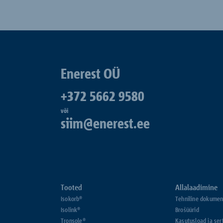
Enerest OÜ
+372 5662 9580
või
siim@enerest.ee
Tooted
Allalaadimine
Isokorb®
Tehniline dokumen
Isolink®
Brošüürid
Tronsole®
Kasutusload ja ser