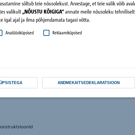
 kasutamine sõltub teie nõusolekust. Arvestage, et teie valik võib 
tes valikult
„NÕUSTU KÕIGIGA“
annate meile nõusoleku tehniliselt 
 igal ajal ja ilma põhjendamata tagasi võtta.
Analüüsiküpsised
Reklaamiküpsised
KÜPSISTEGA
ANDMEKAITSEDEKLARATSIOON
skonstruktsioonid