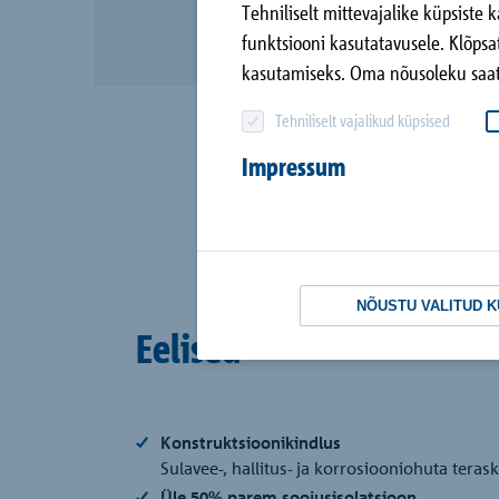
Tehniliselt mittevajalike küpsiste
funktsiooni kasutatavusele. Klõpsa
kasutamiseks. Oma nõusoleku saate
Kõik referentsid
Tehniliselt vajalikud küpsised
Impressum
NÕUSTU VALITUD 
Eelised
Konstruktsioonikindlus
Sulavee-, hallitus- ja korrosiooniohuta tera
Üle 50% parem soojusisolatsioon