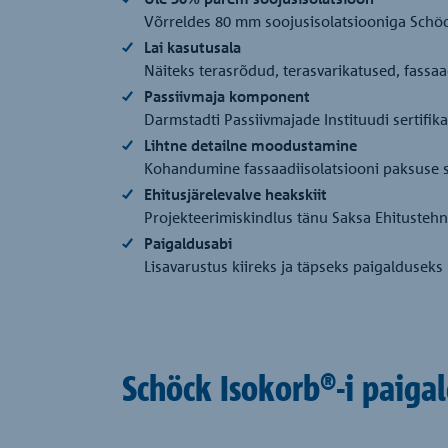
Võrreldes 80 mm soojusisolatsiooniga Schöc
Lai kasutusala
Näiteks terasrõdud, terasvarikatused, fassa
Passiivmaja komponent
Darmstadti Passiivmajade Instituudi sertifik
Lihtne detailne moodustamine
Kohandumine fassaadiisolatsiooni paksuse 
Ehitusjärelevalve heakskiit
Projekteerimiskindlus tänu Saksa Ehitustehni
Paigaldusabi
Lisavarustus kiireks ja täpseks paigalduseks
Schöck Isokorb®-i paiga