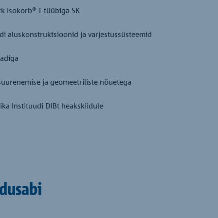
k Isokorb® T tüübiga SK
adi aluskonstruktsioonid ja varjestussüsteemid
aadiga
suurenemise ja geomeetriliste nõuetega
ka Instituudi DIBt heakskiidule
ldusabi