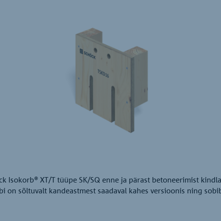
k Isokorb® XT/T tüüpe SK/SQ enne ja pärast betoneerimist kindla
bi on sõltuvalt kandeastmest saadaval kahes versioonis ning sobi