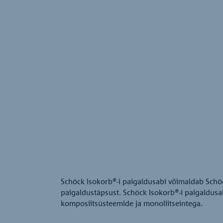
Schöck Isokorb®-i paigaldusabi võimaldab Schöc
paigaldustäpsust. Schöck Isokorb®-i paigaldusa
komposiitsüsteemide ja monoliitseintega.