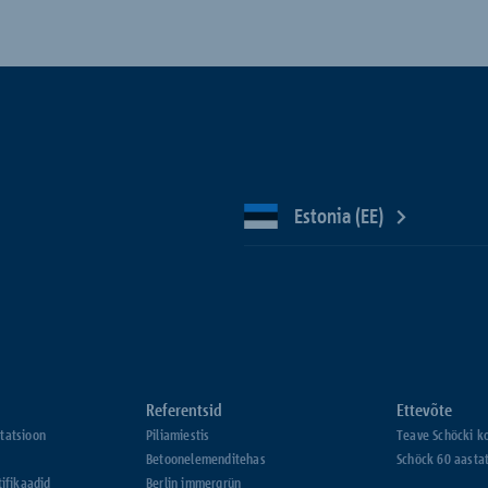
Estonia (EE)
Referentsid
Ettevõte
tatsioon
Piliamiestis
Teave Schöcki k
Betoonelemenditehas
Schöck 60 aasta
tifikaadid
Berlin immergrün