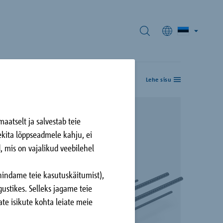
Lehe sisu
aatselt ja salvestab teie
us J
tekita lõppseadmele kahju, ei
er, DE
d, mis on vajalikud veebilehel
või uusi asju
hindame teie kasutuskäitumist),
ustikes. Selleks jagame teie
te isikute kohta leiate meie