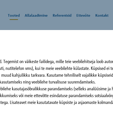
Tooted
Allalaadimine
Referentsid
Ettevõte
Kontakt
XT tüüp SK
a
ted
evõte
Tegemist on väikeste failidega, mille teie veebilehitseja loob autom
K
menditeha
Berlin immergrün
Ha
ti, nutitelefon vms), kui te meie veebilehte külastate. Küpsised ei 
d
ikku suunatud tootelahendused ja süsteemid ei rakenduste jaoks.
õni moto on vastu pidanud kauem kui 50 aastat, võib rääkida
Berlin, DE
Tri
ega muud kahjulikku tarkvara. Kasutame tehniliselt vajalikke küpsisei
õttefilosoofiast: „Edukaks saab see, kes olemasolevaid asju parandab 
sioonipaksusega koormust
 DE
e kasutamiseks ning veebilehe turvalisuse suurendamiseks.
b.“
raskandurite ühendamiseks
bilehe kasutajasõbralikkuse parandamiseks (selleks analüüsime ja 
d rõdu- ja
akkumiseks või meie ettevõtte esindatuse parandamiseks sotsiaalvõrg
üüsikaliselt
tega. Lisateavet meie kasutatavate küpsiste ja asjaomaste kolmanda