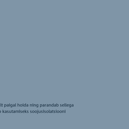
lt paigal hoida ning parandab sellega
b kasutamiseks soojusisolatsiooni