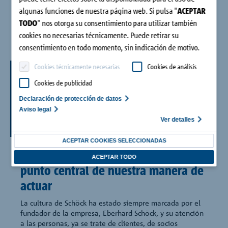
algunas funciones de nuestra página web. Si pulsa "
ACEPTAR
TODO
" nos otorga su consentimiento para utilizar también
cookies no necesarias técnicamente. Puede retirar su
consentimiento en todo momento, sin indicación de motivo.
Cookies técnicamente necesarias
Cookies de análisis
Las personas en
Cookies de publicidad
el centro de
Declaración de protección de datos
Aviso legal
atención
Ver detalles
ACEPTAR COOKIES SELECCIONADAS
Los clientes y los empleados son el
ACEPTAR TODO
punto central de nuestra manera de
actuar
La cultura de Schöck ha estado siempre marcada por el
fundador de la empresa, Eberhard Schöck, y su atención
a las personas, ya se trate de clientes, de socios