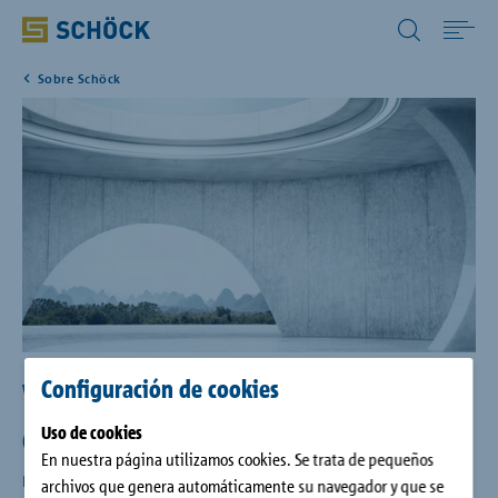
Spain (ES) Español
Sobre Schöck
Home
Productos
CAD/BIM
Descargas
Referencias
Configuración de cookies
Visión: Planificar hoy la
construcción del futuro.
Uso de cookies
Empresa
En nuestra página utilizamos cookies. Se trata de pequeños
Desde la fundación de la empresa, Eberhard Schöck estableció
archivos que genera automáticamente su navegador y que se