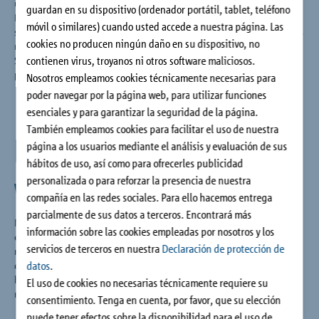
una cultura cuyos valores siguen sirviendo hoy de orientación.
guardan en su dispositivo (ordenador portátil, tablet, teléfono
Contacto
En cuanto al desarrollo de innovaciones, en particular, lo que
móvil o similares) cuando usted accede a nuestra página. Las
se busca es la fiabilidad, en los productos, en el servicio, en las
cookies no producen ningún daño en su dispositivo, no
relaciones interpersonales y en la estabilidad económica.
contienen virus, troyanos ni otros software maliciosos.
Sobre esa base pueden generarse nuevas ideas y derivarse
procesos tecnológicos y productos de éxito.
Nosotros empleamos cookies técnicamente necesarias para
poder navegar por la página web, para utilizar funciones
esenciales y para garantizar la seguridad de la página.
También empleamos cookies para facilitar el uso de nuestra
Éxito cimentado en
página a los usuarios mediante el análisis y evaluación de sus
hábitos de uso, así como para ofrecerles publicidad
valores
personalizada o para reforzar la presencia de nuestra
compañía en las redes sociales. Para ello hacemos entrega
parcialmente de sus datos a terceros. Encontrará más
Nuestros actos se centran en las personas, sean estas clientes
información sobre las cookies empleadas por nosotros y los
o empleados, siempre con la confianza como máxima. El
servicios de terceros en nuestra
Declaración de protección de
respeto y el espíritu abierto son aspectos imprescindibles en el
datos
.
día a día. Nuestro compromiso es perceptible cuando
hablamos, cuando nos miramos y cuando nos estrechamos la
El uso de cookies no necesarias técnicamente requiere su
mano.
consentimiento. Tenga en cuenta, por favor, que su elección
puede tener efectos sobre la disponibilidad para el uso de