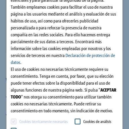
esenciales y para garantizar la seguridad de la página.
Contacto
También empleamos cookies para facilitar el uso de nuestra
página a los usuarios mediante el análisis y evaluación de sus
hábitos de uso, así como para ofrecerles publicidad
personalizada o para reforzar la presencia de nuestra
compañía en las redes sociales. Para ello hacemos entrega
parcialmente de sus datos a terceros. Encontrará más
información sobre las cookies empleadas por nosotros y los
servicios de terceros en nuestra
Declaración de protección de
datos
.
El uso de cookies no necesarias técnicamente requiere su
consentimiento. Tenga en cuenta, por favor, que su elección
Ventajas
puede tener efectos sobre la disponibilidad para el uso de
algunas funciones de nuestra página web. Si pulsa "
ACEPTAR
TODO
" nos otorga su consentimiento para utilizar también
Seguridad en la construcción
Construcciones de acero sin riesgo de formación de agua de
cookies no necesarias técnicamente. Puede retirar su
condensación, moho y corrosión.
consentimiento en todo momento, sin indicación de motivo.
Extenso campo de aplicaciones
Por ejemplo, para balcones y marquesinas de acero,
Cookies técnicamente necesarias
Cookies de análisis
subconstrucciones de fachadas o sistemas de protección