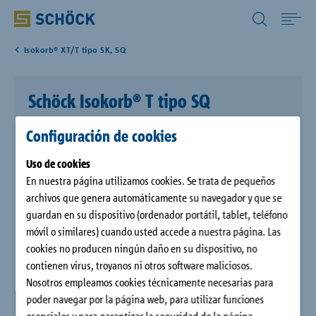
Spain (ES) Español
Isokorb® XT/T tipo SK, SQ
Home
Schöck Isokorb® T tipo SQ
Productos
Configuración de cookies
El modelo Schöck Isokorb® T tipo SQ es un elemento de
CAD/BIM
aislamiento térmico portante con un espesor del elemento
Uso de cookies
aislante de 80 mm para la conexión de vigas de acero
En nuestra página utilizamos cookies. Se trata de pequeños
apuntaladas en cubiertas de hormigón armado. De esa forma,
Descargas
archivos que genera automáticamente su navegador y que se
pueden configurarse sin dificultades proyectos modernos de
guardan en su dispositivo (ordenador portátil, tablet, teléfono
balcones y fachadas desde el punto de vista técnico y de la
móvil o similares) cuando usted accede a nuestra página. Las
física constructiva.
Referencias
cookies no producen ningún daño en su dispositivo, no
contienen virus, troyanos ni otros software maliciosos.
Empresa
Nosotros empleamos cookies técnicamente necesarias para
poder navegar por la página web, para utilizar funciones