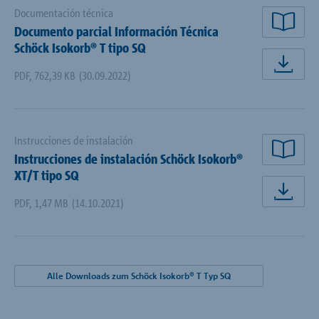
Documentación técnica
Documento parcial Información Técnica
Lee
Schöck Isokorb® T tipo SQ
Des
PDF
,
762,39 KB
(30.09.2022)
Instrucciones de instalación
Instrucciones de instalación Schöck Isokorb®
Lee
XT/T tipo SQ
Des
PDF
,
1,47 MB
(14.10.2021)
Alle Downloads zum Schöck Isokorb® T Typ SQ