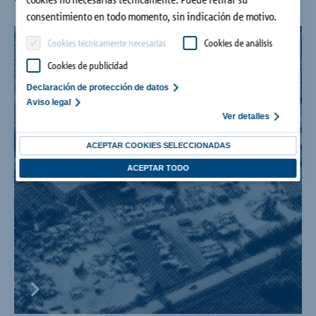
consentimiento en todo momento, sin indicación de motivo.
Cookies técnicamente necesarias
Cookies de análisis
60.º aniversario de Schöck
Cookies de publicidad
Declaración de protección de datos
Aviso legal
Ver detalles
ACEPTAR COOKIES SELECCIONADAS
ACEPTAR TODO