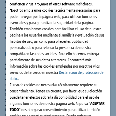
principio, por el ánimo de racionalizar la construcción, de
Contacto
contienen virus, troyanos ni otros software maliciosos.
armonizar la rentabilidad y el manejo sencillo, así como de
Nosotros empleamos cookies técnicamente necesarias para
optimizar, en una fase temprana, la eficiencia en cuanto a
poder navegar por la página web, para utilizar funciones
costes y energía. Para ello fue necesario rebasar los límites
existentes y desarrollar tecnologías innovadoras. En muchos
esenciales y para garantizar la seguridad de la página.
países donde se trabaja con nuestros productos, Schöck se ha
También empleamos cookies para facilitar el uso de nuestra
convertido en sinónimo de aislamiento térmico y acústico, así
página a los usuarios mediante el análisis y evaluación de sus
como de avanzada tecnología de armadura.
hábitos de uso, así como para ofrecerles publicidad
personalizada o para reforzar la presencia de nuestra
Una trayectoria de éxitos desde 1962.
compañía en las redes sociales. Para ello hacemos entrega
parcialmente de sus datos a terceros. Encontrará más
Aunque los desafíos sean otros, la concepción fundamental se
información sobre las cookies empleadas por nosotros y los
mantiene, en particular cuando se trata de incrementar la
servicios de terceros en nuestra
Declaración de protección de
eficiencia energética y de acercarse a la meta de la neutralidad
datos
.
climática en el sector de la construcción. Nuestros productos y
servicios llevan consigo la experiencia de seis décadas. El
El uso de cookies no necesarias técnicamente requiere su
potencial innovador establece una y otra vez estándares
consentimiento. Tenga en cuenta, por favor, que su elección
internacionales que permiten construir de manera más simple
puede tener efectos sobre la disponibilidad para el uso de
y eficiente, al tiempo que generan una mayor libertad de
algunas funciones de nuestra página web. Si pulsa "
ACEPTAR
diseño. Gracias a esa experiencia, competencia y tecnología,
TODO
" nos otorga su consentimiento para utilizar también
los expertos de Schöck se encuentran preparados para el
futuro.
cookies no necesarias técnicamente. Puede retirar su