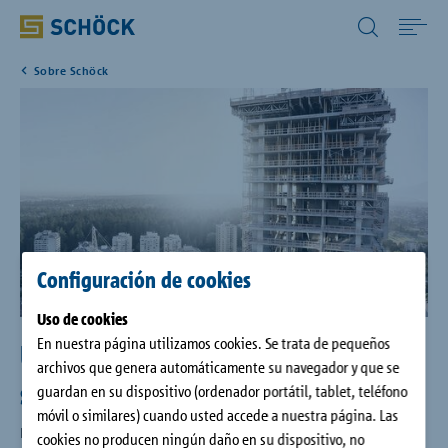
Spain (ES) Español
Sobre Schöck
Home
Productos
CAD/BIM
Descargas
Configuración de cookies
Uso de cookies
Referencias
En nuestra página utilizamos cookies. Se trata de pequeños
Un socio para la construcción,
archivos que genera automáticamente su navegador y que se
sólido y líder en innovación.
guardan en su dispositivo (ordenador portátil, tablet, teléfono
Empresa
móvil o similares) cuando usted accede a nuestra página. Las
La iniciativa de fundar la empresa estuvo motivada, desde el
cookies no producen ningún daño en su dispositivo, no