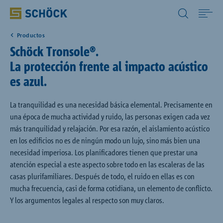
Spain (ES) Español
Productos
Home
Schöck Tronsole®.
La protección frente al impacto acústico
Productos
es azul.
CAD/BIM
La tranquilidad es una necesidad básica elemental. Precisamente en
una época de mucha actividad y ruido, las personas exigen cada vez
más tranquilidad y relajación. Por esa razón, el aislamiento acústico
Descargas
en los edificios no es de ningún modo un lujo, sino más bien una
necesidad imperiosa. Los planificadores tienen que prestar una
atención especial a este aspecto sobre todo en las escaleras de las
Referencias
casas plurifamiliares. Después de todo, el ruido en ellas es con
mucha frecuencia, casi de forma cotidiana, un elemento de conflicto.
Empresa
Y los argumentos legales al respecto son muy claros.