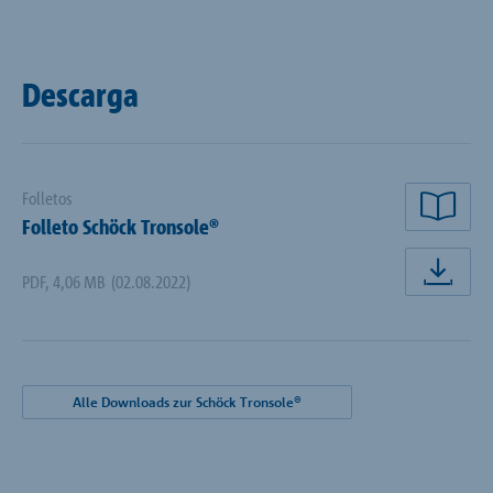
Descarga
Folletos
Lee
Folleto Schöck Tronsole®
PDF
,
4,06 MB
(02.08.2022)
Des
Alle Downloads zur Schöck Tronsole®