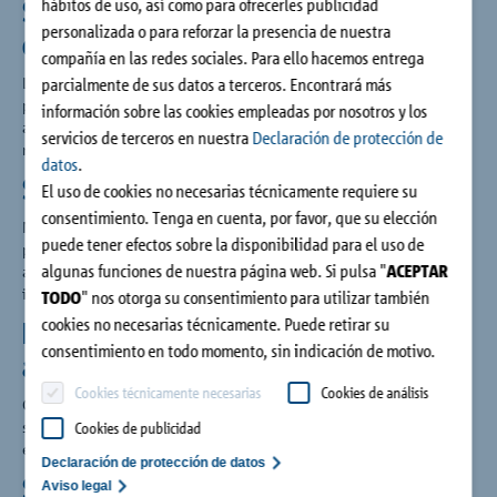
Sistema integral: adecuado para cada
hábitos de uso, así como para ofrecerles publicidad
personalizada o para reforzar la presencia de nuestra
escalera
compañía en las redes sociales. Para ello hacemos entrega
Los diversos modelos de Schöck Tronsole® están
parcialmente de sus datos a terceros. Encontrará más
perfectamente adaptados entre sí y garantizan un aislamiento
información sobre las cookies empleadas por nosotros y los
acústico efectivo en todos los entornos, tanto en escaleras
servicios de terceros en nuestra
Declaración de protección de
rectas como en espiral.
datos
.
Seguridad con la línea azul
El uso de cookies no necesarias técnicamente requiere su
consentimiento. Tenga en cuenta, por favor, que su elección
Nuestros sistemas de protección acústica frente al impacto
puede tener efectos sobre la disponibilidad para el uso de
presentan tanto en el diseño como en la ejecución una línea
algunas funciones de nuestra página web. Si pulsa "
ACEPTAR
azul, que rodea la escalera que va a aislarse. Para una
insonorización segura.
TODO
" nos otorga su consentimiento para utilizar también
cookies no necesarias técnicamente. Puede retirar su
Instalación simple y sin puentes
consentimiento en todo momento, sin indicación de motivo.
acústicos
Cookies técnicamente necesarias
Cookies de análisis
Con los productos listos para el montaje de Schöck Tronsole®
se cierran también las juntas y de ese modo se evitan errores
Cookies de publicidad
en la instalación. Para una ejecución sin puentes acústicos
Declaración de protección de datos
Seguridad de planificación
Aviso legal