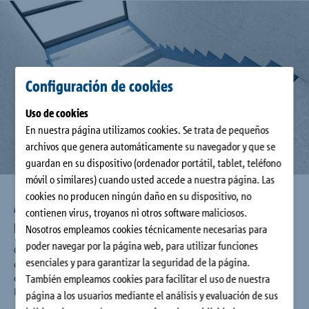
Contacto
Configuración de cookies
Uso de cookies
En nuestra página utilizamos cookies. Se trata de pequeños
archivos que genera automáticamente su navegador y que se
guardan en su dispositivo (ordenador portátil, tablet, teléfono
móvil o similares) cuando usted accede a nuestra página. Las
cookies no producen ningún daño en su dispositivo, no
Amortiguación acústica de máximo
contienen virus, troyanos ni otros software maliciosos.
nivel
Nosotros empleamos cookies técnicamente necesarias para
poder navegar por la página web, para utilizar funciones
Con Schöck Tronsole®, el nivel de protección acústica de
esenciales y para garantizar la seguridad de la página.
calidad III VDI 4100 se convierte en estándar en escaleras. En
determinados tipos del producto se alcanza incluso la clase A
También empleamos cookies para facilitar el uso de nuestra
DEGA.
página a los usuarios mediante el análisis y evaluación de sus