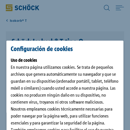
Spain (ES) Español
Isokorb® T
Home
Schöck Isokorb® T tipo Q
Productos
Configuración de cookies
Schöck Isokorb® T tipo Q con módulo de compresión HTE-
Uso de cookies
CAD/BIM
Compact® y espesor del elemento aislante de 80 mm es un
En nuestra página utilizamos cookies. Se trata de pequeños
elemento de aislamiento térmico portante para la transmisión
archivos que genera automáticamente su navegador y que se
de fuerzas laterales en balcones sobre soportes, logias, así
Descargas
guardan en su dispositivo (ordenador portátil, tablet, teléfono
como de fuerzas laterales puntualmente altas.
móvil o similares) cuando usted accede a nuestra página. Las
cookies no producen ningún daño en su dispositivo, no
Referencias
contienen virus, troyanos ni otros software maliciosos.
Nosotros empleamos cookies técnicamente necesarias para
poder navegar por la página web, para utilizar funciones
Empresa
esenciales y para garantizar la seguridad de la página.
También empleamos cookies para facilitar el uso de nuestra