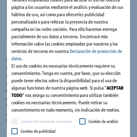
Contacto
página a los usuarios mediante el análisis y evaluación de sus
hábitos de uso, así como para ofrecerles publicidad
personalizada o para reforzar la presencia de nuestra
compañía en las redes sociales. Para ello hacemos entrega
parcialmente de sus datos a terceros. Encontrará más
información sobre las cookies empleadas por nosotros y los
servicios de terceros en nuestra
Declaración de protección de
datos
.
Los tipos Q siguientes están disponibles:
El uso de cookies no necesarias técnicamente requiere su
Q:
Para la transmisión de fuerzas laterales positivas o
consentimiento. Tenga en cuenta, por favor, que su elección
positivas y negativas en fundamentos continuos.
puede tener efectos sobre la disponibilidad para el uso de
Q-P:
Para la transmisión de fuerzas laterales positivas o
algunas funciones de nuestra página web. Si pulsa "
ACEPTAR
positivas y negativas en fundamentos puntuales.
TODO
" nos otorga su consentimiento para utilizar también
Q-PZ:
Para la transmisión de fuerzas laterales positivas en
cookies no necesarias técnicamente. Puede retirar su
fundamentos puntuales y conexión libre de esfuerzo
consentimiento en todo momento, sin indicación de motivo.
Q-Z:
Elemento suplementario sin módulo de compresión para
la transmisión de fuerzas transversales positivas
Cookies técnicamente necesarias
Cookies de análisis
Cookies de publicidad