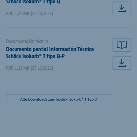
Schöck Isokorb® T tipo Q
Des
PDF
,
1,25 MB
(25.10.2021)
Documentación técnica
Documento parcial Información Técnica
Lee
Schöck Isokorb® T tipo Q-P
Des
PDF
,
1,13 MB
(25.10.2021)
Alle Downloads zum Schöck Isokorb® T Typ Q