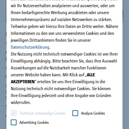
Referenzen
wir Ihr Nutzerverhalten analysieren und auswerten, oder um
Ihnen bedarfsgerechte Werbung anzubieten oder unsere
Unternehmenspräsenz auf sozialen Netzwerken zu stärken.
Unternehmen
Teilweise geben wir hierzu Ihre Daten an Dritte weiter. Nähere
Informationen zu den von uns verwendeten Cookies und den
Noch nicht das Richtige gefunden?
jeweiligen Drittanbietern finden Sie in unserer
Kontakt
Dann bewerben Sie sich doch gerne initiativ.
Datenschutzerklärung
.
Ob Einsteiger, Erfahrene, Spezialisten oder
Die Nutzung nicht technisch notwendiger Cookies ist von Ihrer
Führungskräfte (m/w/d)
Einwilligung abhängig. Bitte beachten Sie, dass Ihre Auswahl
Auswirkungen auf die Nutzbarkeit mancher Funktionen
Bei Schöck finden Sie vielseitige Möglichkeiten.
unserer Website haben kann. Mit Klick auf „
ALLE
Wir freuen uns auf
AKZEPTIEREN
“ erteilen Sie uns Ihre Einwilligung in die
Ihr Engagement
Nutzung technisch nicht notwendiger Cookies. Sie können
Ihren Teamgeist
Ihre Einwilligung jederzeit und ohne Angabe von Gründen
Ihre Fragen und Antworten.
widerrufen.
Schöck bietet Ihnen
Technisch notwendige Cookies
Analyse Cookies
Ein attraktives, betriebliches Vergütungs- und
Leistungsspektrum mit Zuschüssen zur Betrieblichen
Advertising Cookies
Altersvorsorge, Betriebsrestaurant, Freigetränke, Fahrrad-