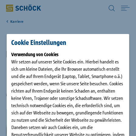
Germany (DE) Deutsch
Karriere
Home
zurück
Cookie Einstellungen
Anwendungen
Initiativbewerbung
Verwendung von Cookies
Wir setzen auf unserer Seite Cookies ein. Hierbei handelt es
Produkte
Baden-Baden
sich um kleine Dateien, die Ihr Browser automatisch erstellt
Kaufmännische Berufe, Technische Berufe, Schüler und
und die auf Ihrem Endgerät (Laptop, Tablet, Smartphone o.ä.)
Studierende, Digitalisierung und IT, Marketing und Vertrieb,
Digitale Lösungen
gespeichert werden, wenn Sie unsere Seite besuchen. Cookies
Gewerbliche Berufe
richten auf Ihrem Endgerät keinen Schaden an, enthalten
Praktikum, Berufsanfänger, Berufserfahrene,
Führungsposition, Abschlussarbeit/Thesis, Teilzeit
keine Viren, Trojaner oder sonstige Schadsoftware. Wir setzen
Downloads
technisch notwendige Cookies ein, die erforderlich sind, um
sich auf der Webseite zu bewegen, grundlegende Funktionen
zu nutzen und die Sicherheit der Webseite zu gewährleisten.
Wissen
Daneben setzen wir auch Cookies ein, um die
Benutzerfreundlichkeit unserer Website zu optimieren, indem