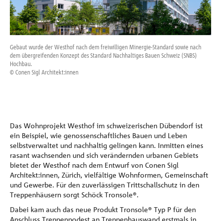
Referenzen
Unternehmen
Gebaut wurde der Westhof nach dem freiwilligen Minergie-Standard sowie nach
Der
dem übergreifenden Konzept des Standard Nachhaltiges Bauen Schweiz (SNBS)
© Co
Hochbau.
Kontakt
© Conen Sigl Architekt:innen
Das Wohnprojekt Westhof im schweizerischen Dübendorf ist
ein Beispiel, wie genossenschaftliches Bauen und Leben
selbstverwaltet und nachhaltig gelingen kann. Inmitten eines
rasant wachsenden und sich verändernden urbanen Gebiets
bietet der Westhof nach dem Entwurf von Conen Sigl
Architekt:innen, Zürich, vielfältige Wohnformen, Gemeinschaft
und Gewerbe. Für den zuverlässigen Trittschallschutz in den
Treppenhäusern sorgt Schöck Tronsole®.
Dabei kam auch das neue Produkt Tronsole® Typ P für den
Anschluss Treppenpodest an Treppenhauswand erstmals in