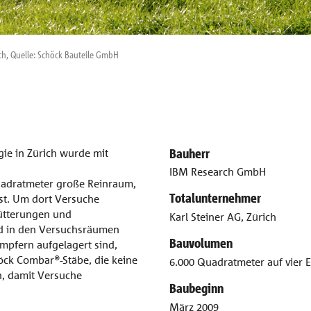
h, Quelle: Schöck Bauteile GmbH
Bauherr
ie in Zürich wurde mit
IBM Research GmbH
Quadratmeter große Reinraum,
Totalunternehmer
ist. Um dort Versuche
ütterungen und
Karl Steiner AG, Zürich
d in den Versuchsräumen
Bauvolumen
mpfern aufgelagert sind,
öck Combar®-Stäbe, die keine
6.000 Quadratmeter auf vier 
en, damit Versuche
Baubeginn
März 2009