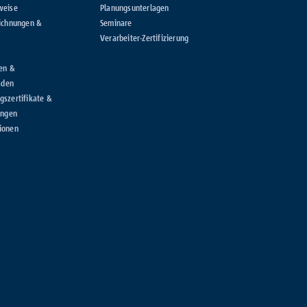
weise
Planungsunterlagen
ichnungen &
Seminare
Verarbeiter-Zertifizierung
en &
aden
szertifikate &
ungen
ionen