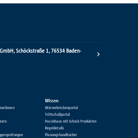
 GmbH, Schöckstraße 1, 76534 Baden-
Wissen
rmationen
Wärmebrückenportal
Trittschallportal
exte
Passivhaus mit Schöck Produkten
Regeldetails
Typenprüfungen
Planungshandbücher