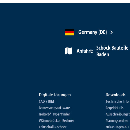
Germany (DE)
Schöck Bauteile
Anfahrt:
Baden
Digitale Lösungen
Downloads
CAD / BIM
Technische Info
Bemessungssoftware
Regeldetails
Isokorb® Typenfinder
Ausschreibungst
Wärmebrücken-Rechner
Planungsordner
Trittschall-Rechner
Zulassungen & 