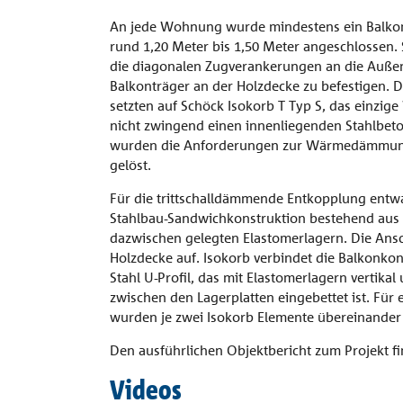
An jede Wohnung wurde mindestens ein Balkon
rund 1,20 Meter bis 1,50 Meter angeschlossen. S
die diagonalen Zugverankerungen an die Auß
Balkonträger an der Holzdecke zu befestigen. Die
setzten auf Schöck Isokorb T Typ S, das einz
nicht zwingend einen innenliegenden Stahlbeto
wurden die Anforderungen zur Wärmedämmung
gelöst.
Für die trittschalldämmende Entkopplung entwar
Stahlbau-Sandwichkonstruktion bestehend aus 
dazwischen gelegten Elastomerlagern. Die Ansch
Holzdecke auf. Isokorb verbindet die Balkonkon
Stahl U-Profil, das mit Elastomerlagern vertikal
zwischen den Lagerplatten eingebettet ist. Für 
wurden je zwei Isokorb Elemente übereinander
Den ausführlichen Objektbericht zum Projekt f
Videos