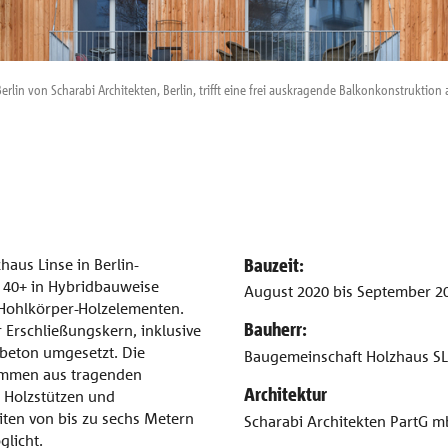
lin von Scharabi Architekten, Berlin, trifft eine frei auskragende Balkonkonstruktion
Bauzeit:
aus Linse in Berlin-
 40+ in Hybridbauweise
August 2020 bis September 2
Hohlkörper-Holzelementen.
Bauherr:
 Erschließungskern, inklusive
beton umgesetzt. Die
Baugemeinschaft Holzhaus S
sammen aus tragenden
Architektur
 Holzstützen und
ten von bis zu sechs Metern
Scharabi Architekten PartG mb
glicht.