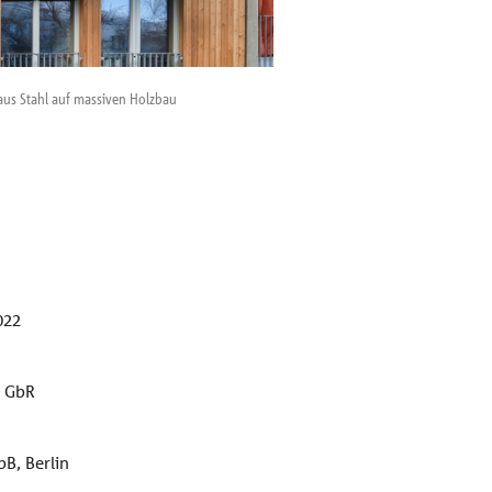
 aus Stahl auf massiven Holzbau
An die Fassade zur Stra
Foto: Moritz Bernoully
022
L GbR
B, Berlin