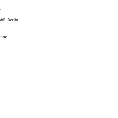
r
bB, Berlin
ampe