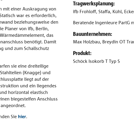
Tragwerksplanung:
 mit einer Auskragung von
ifb Frohloff, Staffa, Kühl, Ecke
tatisch war es erforderlich,
enwand beziehungsweise den
Beratende Ingenieure PartG m
 Planer von ifb, Berlin,
Bauunternehmen:
ige Wärmedämmelement, das
nanschluss benötigt. Damit
Max Holzbau, Breydin OT Tr
 und zum Schallschutz
Produkt:
Schöck Isokorb T Typ S
fen sie eine dreiteilige
Stahlteilen (Knagge) und
lussplatte liegt auf der
struktion und ein liegendes
 und horizontal elastisch
einen biegesteifen Anschluss
 angeordnet.
inden Sie
hier
.