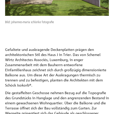
Referenzen
Unternehmen
Bild: johannes-maria schlorke fotografie
Bild
Kontakt
Gefaltete und auskragende Deckenplatten prägen den
architektonischen Stil des Haus J in Trier. Das von Schemel
Wirtz Architectes Associés, Luxemburg, in enger
Zusammenarbeit mit dem Bauherrn entworfene
Einfamilienhaus zeichnet sich durch großzügig dimensionierte
Balkone aus. Um diese Art der Auskragungen thermisch zu
trennen und zu befestigen, planten die Architekten mit dem
Schöck Isokorb®.
Die gestaffelten Geschosse nehmen Bezug auf die Topografie
des Grundstücks in Hanglage und den angrenzenden Bestand in
einem gewachsenen Wohnquartier. Über die Balkone und die
Terrasse öffnet sich der Bau vollständig zum Garten. Zur
Wegseite präsentiert sich das Gebäude als geschlossener