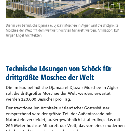
Referenzen
Unternehmen
Die im Bau befindliche Djamaâ el Djazaïr Moschee in Algier wird die drittgrößte
Die 
Moschee der Welt mit dem weltweit höchsten Minarett werden. Animation: KSP
Mos
Jürgen Engel Architekten.
Jürg
Kontakt
Technische Lösungen von Schöck für
drittgrößte Moschee der Welt
Die im Bau befindliche Djamaâ el Djazaïr Moschee in Algier
soll die drittgrößte Moschee der Welt werden, erwartet
werden 120.000 Besucher pro Tag.
Der traditionellen Architektur islamischer Gotteshäuser
entsprechend wird der größte Teil der Außenfassade mit
Naturstein verkleidet, außergewöhnlich ist allerdings das mit
265 Meter höchste Minarett der Welt, das von einer modernen