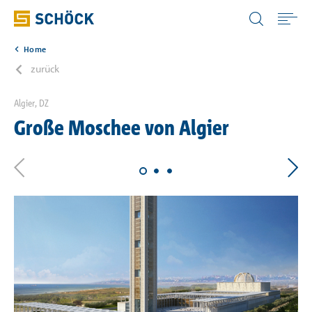
Germany (DE) Deutsch
Home
Home
zurück
Anwendungen
Algier, DZ
Große Moschee von Algier
Produkte
Digitale Lösungen
Downloads
Wissen