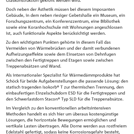
Glaskonstruktion gekrönt werden wird.
Doch neben der Ästhetik müssen bei diesem imposanten
Gebäude, in dem neben riesiger Gebetshalle ein Museum, ein
Forschungszentrum, ein Konferenzzentrum, eine Bibliothek
sowie eine Koranhochschule mit Wohnungen angeschlossen
ist, auch funktionale Aspekte berücksichtigt werden.
Zu den wichtigsten Punkten gehörte in diesem Fall das
Vermeiden von Wärmebrücken und der damit verbundenen
Aufheizungseffekte sowie dem Einsetzen von Dehnfugen
zwischen den Fertigtreppen und Etagen sowie zwischen
Treppenabsätzen und Wand.
Als internationaler Spezialist für Wärmedämmprodukte hat
Schöck für beide Aufgabenstellungen die passende Lösung: den
statisch tragenden Isokorb® T zur thermischen Trennung, den
einbaufertigen Einzelschubdorn ESD für die Fertigtreppen und
den Schwerlastdorn Stacon® Typ SLD für die Treppenabsätze.
Im Vergleich zu den konventionellen arbeitsintensiven
Methoden handelt es sich hier um überaus kostengünstige
Lösungen, die horizontale Bewegungen ermöglichen und
vertikale Lasten übertragen. Alle Dorne werden aus rostfreiem
Edelstahl gefertigt, sodass keine Korrosionsgefahr besteht,