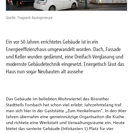
Referenzen
Quelle: Tragwerk Bauingenieure
Que
Unternehmen
Ein vor 50 Jahren errichtetes Gebäude ist in ein
Kontakt
Energieeffizienzhaus umgewandelt worden. Dach, Fassade
und Keller wurden gedämmt, eine Dreifach-Verglasung und
modernste Gebäudetechnik eingesetzt. Energetisch lässt das
Haus nun sogar Neubauten alt aussehe
Das Gebäude im beliebten Wohnviertel des Rösrather
Stadtteils Forsbach hat schon viel erlebt: Jahrzehntelang traf
man sich hier in der Gaststätte „Zum Henkelmann". In den 90er
Jahren übernahm eine gemeinnützige Organisation die Küche
und richtete eine Werkstatt und Verwaltungsräume ein. Heute
bietet das sanierte Gebäude (Infokasten 1) Platz für vier