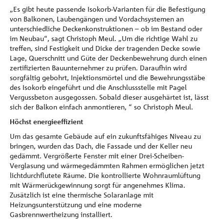
„Es gibt heute passende Isokorb-Varianten für die Befestigung
von Balkonen, Laubengängen und Vordachsystemen an
unterschiedliche Deckenkonstruktionen – ob im Bestand oder
im Neubau“, sagt Christoph Meul. „Um die richtige Wahl zu
treffen, sind Festigkeit und Dicke der tragenden Decke sowie
Lage, Querschnitt und Güte der Deckenbewehrung durch einen
zertifizierten Bauunternehmer zu prüfen. Daraufhin wird
sorgfältig gebohrt, Injektionsmörtel und die Bewehrungsstäbe
des Isokorb eingeführt und die Anschlussstelle mit Pagel
Vergussbeton ausgegossen. Sobald dieser ausgehärtet ist, lässt
sich der Balkon einfach anmontieren, “ so Christoph Meul.
Höchst energieeffizient
Um das gesamte Gebäude auf ein zukunftsfähiges Niveau zu
bringen, wurden das Dach, die Fassade und der Keller neu
gedämmt. Vergrößerte Fenster mit einer Drei-Scheiben-
Verglasung und wärmegedämmten Rahmen ermöglichen jetzt
lichtdurchflutete Räume. Die kontrollierte Wohnraumlüftung
mit Wärmerückgewinnung sorgt für angenehmes Klima.
Zusätzlich ist eine thermische Solaranlage mit
Heizungsunterstützung und eine moderne
Gasbrennwertheizung installiert.