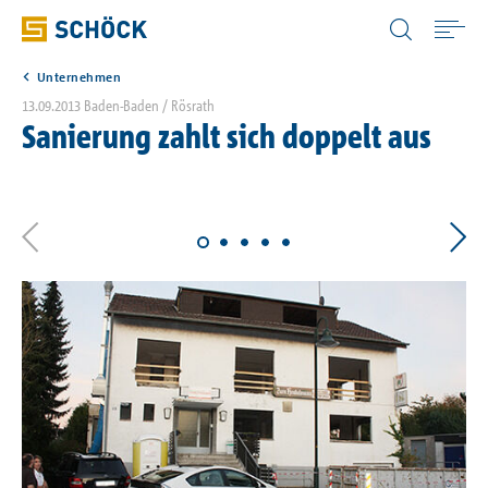
Germany (DE) Deutsch
Unternehmen
Home
13.09.2013
Baden-Baden / Rösrath
Sanierung zahlt sich doppelt aus
Anwendungen
Produkte
Digitale Lösungen
Downloads
Wissen