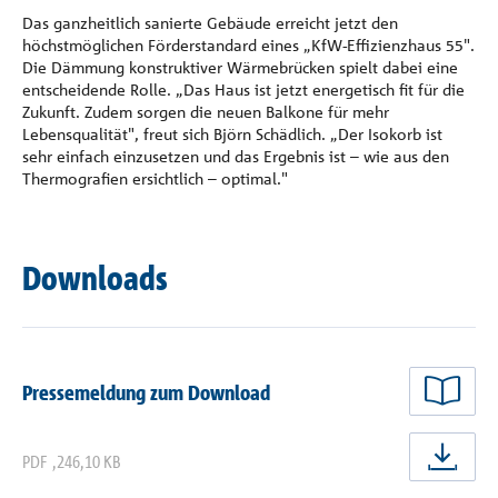
Das ganzheitlich sanierte Gebäude erreicht jetzt den
höchstmöglichen Förderstandard eines „KfW-Effizienzhaus 55".
Die Dämmung konstruktiver Wärmebrücken spielt dabei eine
entscheidende Rolle. „Das Haus ist jetzt energetisch fit für die
Zukunft. Zudem sorgen die neuen Balkone für mehr
Lebensqualität", freut sich Björn Schädlich. „Der Isokorb ist
sehr einfach einzusetzen und das Ergebnis ist – wie aus den
Thermografien ersichtlich – optimal."
Downloads
Pressemeldung zum Download
PDF
,
246,10 KB
jetz