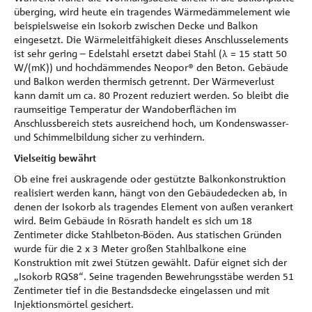
überging, wird heute ein tragendes Wärmedämmelement wie
beispielsweise ein Isokorb zwischen Decke und Balkon
eingesetzt. Die Wärmeleitfähigkeit dieses Anschlusselements
ist sehr gering – Edelstahl ersetzt dabei Stahl (λ = 15 statt 50
W/(mK)) und hochdämmendes Neopor® den Beton. Gebäude
und Balkon werden thermisch getrennt. Der Wärmeverlust
kann damit um ca. 80 Prozent reduziert werden. So bleibt die
raumseitige Temperatur der Wandoberflächen im
Anschlussbereich stets ausreichend hoch, um Kondenswasser-
und Schimmelbildung sicher zu verhindern.
Vielseitig bewährt
Ob eine frei auskragende oder gestützte Balkonkonstruktion
realisiert werden kann, hängt von den Gebäudedecken ab, in
denen der Isokorb als tragendes Element von außen verankert
wird. Beim Gebäude in Rösrath handelt es sich um 18
Zentimeter dicke Stahlbeton-Böden. Aus statischen Gründen
wurde für die 2 x 3 Meter großen Stahlbalkone eine
Konstruktion mit zwei Stützen gewählt. Dafür eignet sich der
„Isokorb RQS8“. Seine tragenden Bewehrungsstäbe werden 51
Zentimeter tief in die Bestandsdecke eingelassen und mit
Injektionsmörtel gesichert.