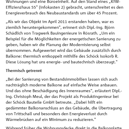
Wohnungen und eine Büroeinheit. Auf den Stand eines „KfW-
Effizienzhaus 55" (Infokasten 2) gebracht, unterschreitet es den
Energieverbrauch des Neubaustandards um über 45 Prozent.
„Als wir das Objekt im April 2011 erstanden haben, war es
ziemlich heruntergekommen", erinnert sich Dipl.-Ing. Björn
Schädlich von Tragwerk Bauingenieure in Rösrath. „Um ein
Beispiel für die Möglichkeiten der energetischen Sanierung zu
geben, haben wir die Planung der Modernisierung selbst
übernommen. Aufgewertet wird das Gebäude zusätzlich durch
Balkone: thermisch entkoppelt mithilfe des Schöck Isokorb R.
Diese Lösung hat uns energie- und bautechnisch überzeugt."
Thermisch getrennt
„Bei der Sanierung von Bestandsimmobilien lassen sich auch
nachträglich moderne Balkone auf einfache Weise anbauen.
Und das ohne Beschädigung des Innenraumes“, erläutert Dipl.-
Ing. Christoph Meul, der das Projekt als Produktingenieur bei
der Schöck Bauteile GmbH betreute. „Dabei hilft ein
gedämmter Balkonanschluss an das Gebäude, die Übertragung
von Trittschall und besonders den Energieverlust durch
Wärmebrücken auf ein Minimum zu reduzieren."
Während früher die Wohnungsdecke direkt in die Balkonplatte