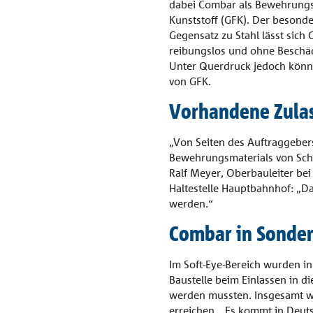
dabei Combar als Bewehrungsma
Kunststoff (GFK). Der besond
Gegensatz zu Stahl lässt sich
reibungslos und ohne Beschäd
Unter Querdruck jedoch könne
von GFK.
Vorhandene Zulas
„Von Seiten des Auftraggeber
Bewehrungsmaterials von Schö
Ralf Meyer, Oberbauleiter be
Haltestelle Hauptbahnhof: „
werden.“
Combar in Sonde
Im Soft-Eye-Bereich wurden i
Baustelle beim Einlassen in 
werden mussten. Insgesamt w
erreichen. „Es kommt in Deuts