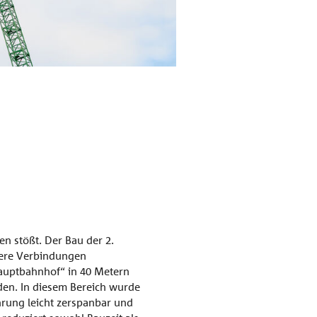
Mit der Sonderlänge mu
Foto: Moritz Bernoully
n stößt. Der Bau der 2.
lere Verbindungen
Hauptbahnhof“ in 40 Metern
den. In diesem Bereich wurde
hrung leicht zerspanbar und