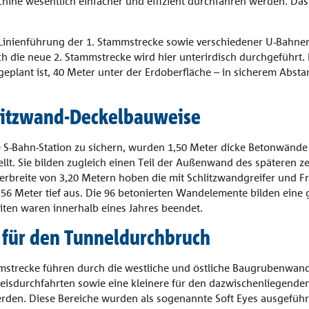
ine wesentlich einfacher und effizient durchfahren werden. Das 
 Linienführung der 1. Stammstrecke sowie verschiedener U-Bahne
ie neue 2. Stammstrecke wird hier unterirdisch durchgeführt. Da
 geplant ist, 40 Meter unter der Erdoberfläche – in sicherem Abs
litzwand-Deckelbauweise
 S-Bahn-Station zu sichern, wurden 1,50 Meter dicke Betonwände
llt. Sie bilden zugleich einen Teil der Außenwand des späteren
eiferbreite von 3,20 Metern hoben die mit Schlitzwandgreifer und 
e 56 Meter tief aus. Die 96 betonierten Wandelemente bilden eine
en waren innerhalb eines Jahres beendet.
e für den Tunneldurchbruch
mstrecke führen durch die westliche und östliche Baugrubenwand
leisdurchfahrten sowie eine kleinere für den dazwischenliegend
rden. Diese Bereiche wurden als sogenannte Soft Eyes ausgeführt