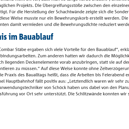
ltäglichen Projekts. Die Übergreifungsstöße zwischen den einzeln
igt. Für die Herstellung der Schachtwände zeigte sich die Sonde
f diese Weise musste nur ein Bewehrungskorb erstellt werden. Di
nnten damit vermieden und die Bewehrungsdichte reduziert werd
nis im Bauablauf
mbar Stäbe ergaben sich viele Vorteile für den Bauablauf“, erkl
rbindungsarbeiten. Zum anderen hatten wir dadurch die Möglich
ch liegenden Deckenelemente vorab anzubringen, statt sie auf de
ntieren zu müssen.“ Auf diese Weise konnte ohne Zeitverzögeru
 Praxis des Baualltags heißt, dass die Arbeiten bis Feierabend erl
l Hauptbahnhof fällt positiv aus: „Letztendlich waren wir sehr z
d Anwendungstechniker von Schöck haben uns dabei von den Pla
sführung vor Ort sehr unterstützt. Die Schlitzwände konnten wir