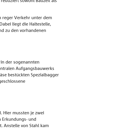
reduziert sowohl Bauzeit als
n reger Verkehr unter dem
bei liegt die Haltestelle,
tand zu den vorhandenen
 in der sogenannten
 zentralen Aufgangsbauwerks
Fräse bestückten Spezialbagger
 geschlossene
. Hier mussten je zwei
en Erkundungs- und
. Anstelle von Stahl kam