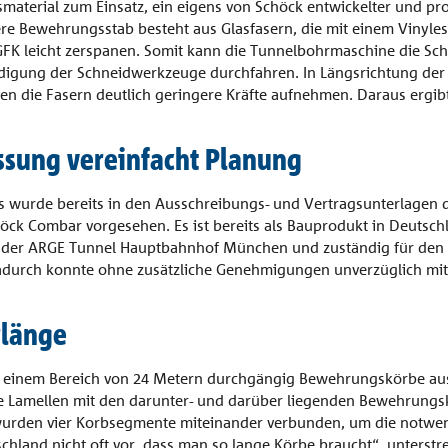
terial zum Einsatz, ein eigens von Schöck entwickelter und prod
ere Bewehrungsstab besteht aus Glasfasern, die mit einem Vinyle
 GFK leicht zerspanen. Somit kann die Tunnelbohrmaschine die Sch
igung der Schneidwerkzeuge durchfahren. In Längsrichtung der 
n die Fasern deutlich geringere Kräfte aufnehmen. Daraus ergibt
sung vereinfacht Planung
s wurde bereits in den Ausschreibungs- und Vertragsunterlagen
ck Combar vorgesehen. Es ist bereits als Bauprodukt in Deutschl
i der ARGE Tunnel Hauptbahnhof München und zuständig für den S
Dadurch konnte ohne zusätzliche Genehmigungen unverzüglich mi
rlänge
n einem Bereich von 24 Metern durchgängig Bewehrungskörbe aus 
die Lamellen mit den darunter- und darüber liegenden Bewehrung
urden vier Korbsegmente miteinander verbunden, um die notwen
chland nicht oft vor, dass man so lange Körbe braucht“, unterstre