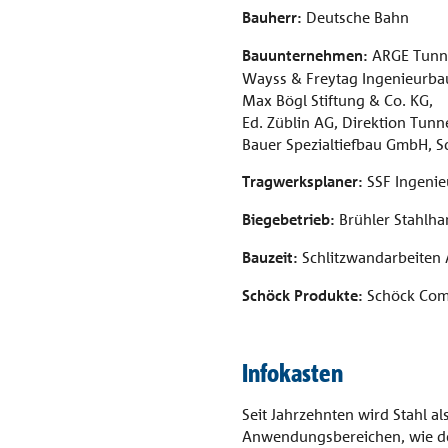
Bauherr:
Deutsche Bahn
Bauunternehmen:
ARGE Tunne
Wayss & Freytag Ingenieurbau
Max Bögl Stiftung & Co. KG,
Ed. Züblin AG, Direktion Tunn
Bauer Spezialtiefbau GmbH, 
Tragwerksplaner:
SSF Ingeni
Biegebetrieb:
Brühler Stahlha
Bauzeit:
Schlitzwandarbeiten A
Schöck Produkte:
Schöck Com
Infokasten
Seit Jahrzehnten wird Stahl 
Anwendungsbereichen, wie de