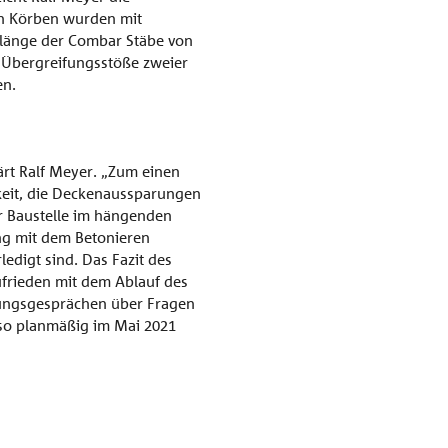
en Körben wurden mit
rlänge der Combar Stäbe von
e Übergreifungsstöße zweier
en.
ärt Ralf Meyer. „Zum einen
keit, die Deckenaussparungen
r Baustelle im hängenden
ng mit dem Betonieren
edigt sind. Das Fazit des
ufrieden mit dem Ablauf des
nungsgesprächen über Fragen
 so planmäßig im Mai 2021