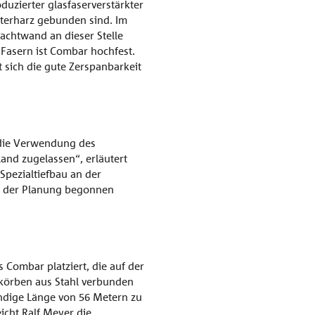
uzierter glasfaserverstärkter
sterharz gebunden sind. Im
achtwand an dieser Stelle
Fasern ist Combar hochfest.
 sich die gute Zerspanbarkeit
 die Verwendung des
and zugelassen“, erläutert
pezialtiefbau an der
t der Planung begonnen
Combar platziert, die auf der
skörben aus Stahl verbunden
dige Länge von 56 Metern zu
icht Ralf Meyer die