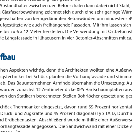
bstandhalter zwischen den Betonschalen kam dabei nicht Stahl,
 Glasfaserbewehrung zeichnet sich durch eine sehr geringe Wärm
Eigenschaften von kerngedämmten Betonwänden um mindestens 45
ufgestützte wie auch freihängende Fassaden. Mit ihm lassen sich
 bis zu 6 x 12 Meter herstellen. Die Verwendung mit Ortbeton is
ie Längsfassade in Illhaeusern in vier Betonier-Abschnitten mit ca
ufbau
schen Aspekten wichtig, denn die Architekten wollten eine Auße
gstechniker bei Schöck planten die Vorhangfassade und stimmte
ab. Das Bauunternehmen Armindo übernahm die Umsetzung: Auf 
urden zunächst 12 Zentimeter dicke XPS Hartschaumplatten aus 
on den Statikern berechneten Stellen Bohrlöcher gesetzt und ge
höck Thermoanker eingesetzt, davon rund 55 Prozent horizontal
 Druck- und Zugkräfte und 45 Prozent diagonal (Typ TA-D, Durchm
 Erdbebenlasten. Abschließend wurde mithilfe einer Außenversc
 Vorhangfassade angegossen. Die Sandwichwand mit einer Dicke vo