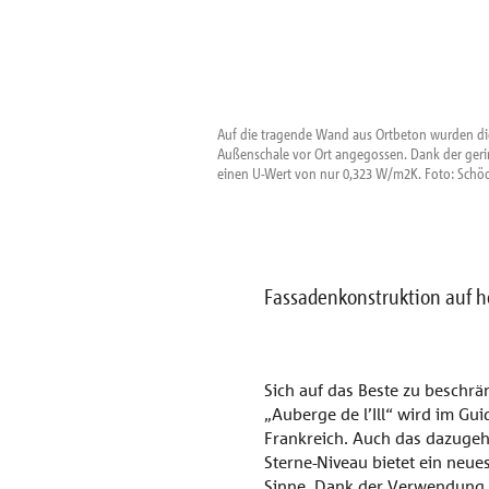
Auf die tragende Wand aus Ortbeton wurden di
Außenschale vor Ort angegossen. Dank der ger
einen U-Wert von nur 0,323 W/m2K. Foto: Schöc
Fassadenkonstruktion auf 
Sich auf das Beste zu beschrä
„Auberge de l’Ill“ wird im Gui
Frankreich. Auch das dazugehö
Sterne-Niveau bietet ein neue
Sinne. Dank der Verwendung 