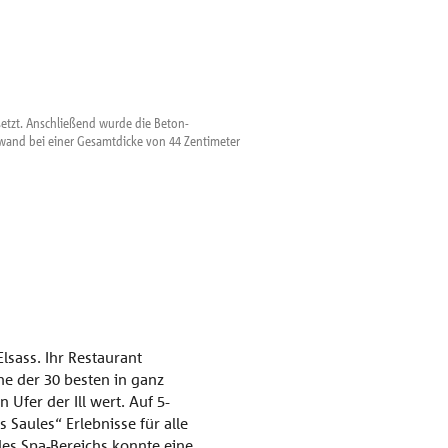
tzt. Anschließend wurde die Beton-
Auf die tragende Wand
wand bei einer Gesamtdicke von 44 Zentimeter
Außenschale vor Ort an
einen U-Wert von nur 0
lsass. Ihr Restaurant
ine der 30 besten in ganz
Ufer der Ill wert. Auf 5-
 Saules“ Erlebnisse für alle
es Spa-Bereichs konnte eine