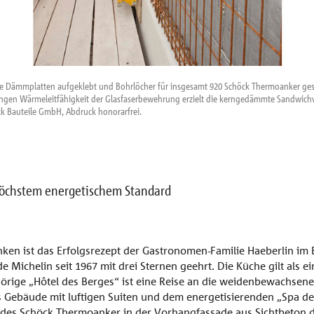
e Dämmplatten aufgeklebt und Bohrlöcher für insgesamt 920 Schöck Thermoanker gese
ingen Wärmeleitfähigkeit der Glasfaserbewehrung erzielt die kerngedämmte Sandwich
k Bauteile GmbH, Abdruck honorarfrei.
höchstem energetischem Standard
nken ist das Erfolgsrezept der Gastronomen-Familie Haeberlin im E
de Michelin seit 1967 mit drei Sternen geehrt. Die Küche gilt als e
rige „Hôtel des Berges“ ist eine Reise an die weidenbewachsenen 
s Gebäude mit luftigen Suiten und dem energetisierenden „Spa des
des Schöck Thermoanker in der Vorhangfassade aus Sichtbeton d