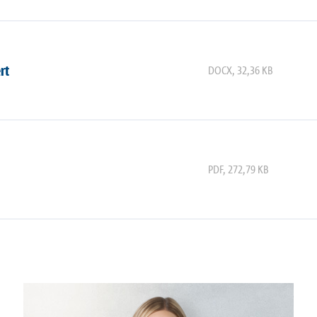
rt
DOCX
,
32,36 KB
PDF
,
272,79 KB