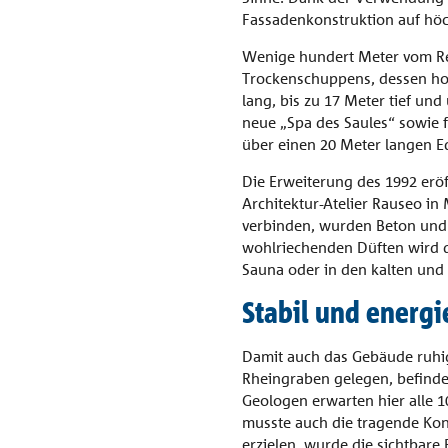
Fassadenkonstruktion auf höc
Wenige hundert Meter vom Res
Trockenschuppens, dessen hor
lang, bis zu 17 Meter tief u
neue „Spa des Saules“ sowie 
über einen 20 Meter langen Ed
Die Erweiterung des 1992 erö
Architektur-Atelier Rauseo in
verbinden, wurden Beton und H
wohlriechenden Düften wird 
Sauna oder in den kalten u
Stabil und energie
Damit auch das Gebäude ruhig 
Rheingraben gelegen, befinde
Geologen erwarten hier alle 1
musste auch die tragende Ko
erzielen, wurde die sichtbar