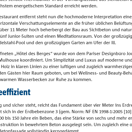
hstem energetischem Standard erreicht werden.
taurant entfernt steht nun die hochmoderne Interpretation eine
izontale Verschattungselemente an die früher üblichen Belüftun
nd über 11 Meter hoch beherbergt der Bau aus Sichtbeton und nat
fünf Junior-Suiten und einen Meditationsraum. Von der großzügig
elstahl-Pool und den großzügigen Garten am Ufer der Ill.
ffneten „Hôtel des Berges“ wurde von dem Pariser Designbüro J
 Mulhouse koordiniert. Um Simplizität und Luxus auf moderne und
olz in klaren Linien zu einer luftigen und zugleich warmherzigen 
den Gästen hier Raum geboten, um bei Wellness- und Beauty-Be
nd warmen Wasserbecken zur Ruhe zu kommen.
effizient
und sicher steht, reicht das Fundament über vier Meter ins Erdre
t sich in der Erdbebenzone 3 (gem. Norm: NF EN 1998-1:2005 [10]
00 bis 150 Jahre ein Beben, das eine Stärke von sechs und mehr 
nstruktion in bewehrtem Beton ausgelegt sein. Um zugleich ei
e Betonfassade vollständig kerngedämmt.