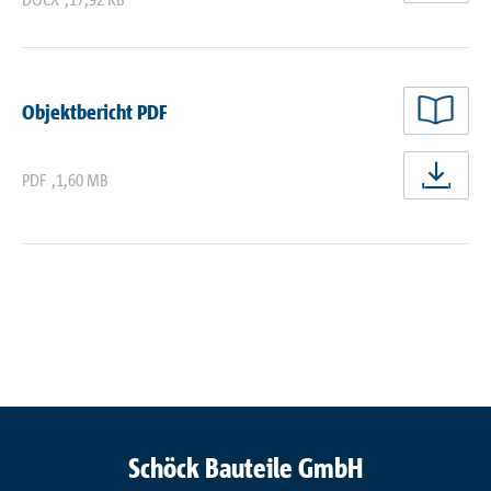
Objektbericht PDF
PDF
,
1,60 MB
jetz
Schöck Bauteile GmbH