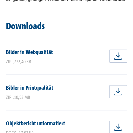
Downloads
Bilder in Webqualität
jetz
ZIP
,
772,40 KB
Bilder in Printqualität
jetz
ZIP
,
10,53 MB
Objektbericht unformatiert
jetz
DOCX
,
17,92 KB