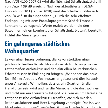
Nach VDI 4100:2007-08 wird die (höchste) Schallschutzstufe III
von L'n,w ? 39 dB erreicht. Nach der aktualisierten DEGA-
Empfehlung 103 (Januar 2018) wird die Schallschutzklasse A
von L'n,w ? 38 dB eingehalten. „Durch die sehr effektive
Entkopplung mit dem Produktprogramm Schöck Tronsole
konnten hervorragende Werte erzielt werden, die den
Bewohnern einen komfortablen Schallschutz bieten“, beurteilt
Fichtel die Messergebnisse.
Ein gelungenes städtisches
Wohnquartier
Es war eine Herausforderung, die Rekonstruktion einer
jahrhundertealten Baustruktur mit den Anforderungen einer
zeitgemäßen Architektur und den aktuellen bautechnischen
Erfordernissen in Einklang zu bringen. „Wir haben das neue
DomRömer-Areal als Wohnquartier gebaut und dies ist auch
unser Anspruch. Wir hoffen, dass es ein Quartier für die
Frankfurter sein wird und für die Menschen, die dort wohnen
und nicht nur ein Touristen-Hotspot. Ziel war es, im Detail eine
zeitgenössische Architektur zu schaffen, die sich mit den
Rekonstruktionen und ihrer Umgebung verknüpft. Das ist, wie
ich glaube, gelungen“, resümiert Marion Spanier-Hessenbruch.