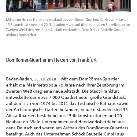
Referenzen
Mitten im Herzen Frankfurts entstand das DomRömer-Quartier. 35 Häuser – davon
Nebe
Unternehmen
15 Rekonstruktionen und 20 Neubauten – sind auf den historischen Parzellen der im
Um 
Zweiten Weltkrieg zerstörten Altstadt entstanden. Foto: Schöck Bauteile GmbH,
Tre
Abdruck honorarfrei
Abd
Kontakt
DomRömer-Quartier im Herzen von Frankfurt
Baden-Baden, 31.10.2018 – Mit dem DomRömer-Quartier
erhält die Mainmetropole 70 Jahre nach ihrer Zerstörung im
Zweiten Weltkrieg eine neue Altstadt. Die Stadt Frankfurt
entwickelte das etwa 7.000 Quadratmeter große Grundstück,
auf dem sich von 1974 bis 2011 das Technische Rathaus sowie
der Archäologische Garten befanden, neu. Entstanden sind 35
Altstadthäuser, bestehend aus 15 Rekonstruktionen und 20
Neubauten. Viele Unternehmen und Handwerksbetriebe aus
ganz Deutschland waren am Aufbau des DomRömer-Quartiers
beteiligt. Auch das Unternehmen Schöck Bauteile GmbH aus