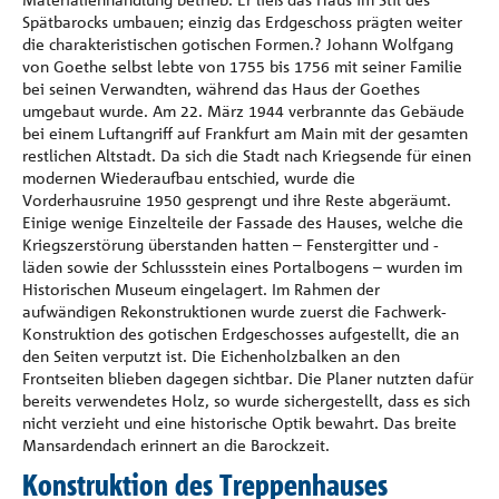
Spätbarocks umbauen; einzig das Erdgeschoss prägten weiter
die charakteristischen gotischen Formen.? Johann Wolfgang
von Goethe selbst lebte von 1755 bis 1756 mit seiner Familie
bei seinen Verwandten, während das Haus der Goethes
umgebaut wurde. Am 22. März 1944 verbrannte das Gebäude
bei einem Luftangriff auf Frankfurt am Main mit der gesamten
restlichen Altstadt. Da sich die Stadt nach Kriegsende für einen
modernen Wiederaufbau entschied, wurde die
Vorderhausruine 1950 gesprengt und ihre Reste abgeräumt.
Einige wenige Einzelteile der Fassade des Hauses, welche die
Kriegszerstörung überstanden hatten – Fenstergitter und -
läden sowie der Schlussstein eines Portalbogens – wurden im
Historischen Museum eingelagert. Im Rahmen der
aufwändigen Rekonstruktionen wurde zuerst die Fachwerk-
Konstruktion des gotischen Erdgeschosses aufgestellt, die an
den Seiten verputzt ist. Die Eichenholzbalken an den
Frontseiten blieben dagegen sichtbar. Die Planer nutzten dafür
bereits verwendetes Holz, so wurde sichergestellt, dass es sich
nicht verzieht und eine historische Optik bewahrt. Das breite
Mansardendach erinnert an die Barockzeit.
Konstruktion des Treppenhauses