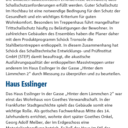
Schallschutzanforderungen erfüllt werden. Guter Schallschutz
im Hochbau ist eine notwendige Bedingung für den Schutz der
Gesundheit und ein wichtiges Kriterium für guten
Wohnkomfort. Besonders im Treppenhaus führt mangelhafter
Trittschallschutz häufig zu Belästigungen der Bewohner. In
zahlreichen Gebäuden des Ensembles haben die Planer daher
mit dem Produktprogramm Schöck Tronsole die
Stahlbetontreppen entkoppelt. In diesem Zusammenhang hat
Schöck das Schalltechnische Entwicklungs- und Prüfinstitut
GmbH (STEP) damit beauftragt, die akustische
Ausführungsqualität der entkoppelten Massivtreppen unter
anderem im Haus Esslinger in der Gasse „Hinter dem
Lämmchen 2“ durch Messung zu überprüfen und zu beurteilen.
Haus Esslinger
Das Haus Esslinger in der Gasse „Hinter dem Lämmchen 2“ war
einst das Wohnhaus von Goethes Verwandtschaft. In der
Frankfurter Stadtgeschichte spielt das Gebäude somit eine
wichtige Rolle. Als gotisches Fachwerkhaus Mitte des 14.
Jahrhunderts errichtet, wohnte dort später Goethes Onkel,
Georg Adolf Melber, der im Erdgeschoss eine
Materialienhandlung betrieb. Er ließ das Haus im Stil des