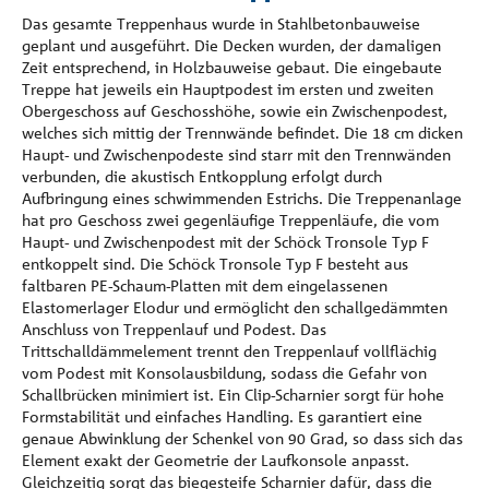
Das gesamte Treppenhaus wurde in Stahlbetonbauweise
geplant und ausgeführt. Die Decken wurden, der damaligen
Zeit entsprechend, in Holzbauweise gebaut. Die eingebaute
Treppe hat jeweils ein Hauptpodest im ersten und zweiten
Obergeschoss auf Geschosshöhe, sowie ein Zwischenpodest,
welches sich mittig der Trennwände befindet. Die 18 cm dicken
Haupt- und Zwischenpodeste sind starr mit den Trennwänden
verbunden, die akustisch Entkopplung erfolgt durch
Aufbringung eines schwimmenden Estrichs. Die Treppenanlage
hat pro Geschoss zwei gegenläufige Treppenläufe, die vom
Haupt- und Zwischenpodest mit der Schöck Tronsole Typ F
entkoppelt sind. Die Schöck Tronsole Typ F besteht aus
faltbaren PE-Schaum-Platten mit dem eingelassenen
Elastomerlager Elodur und ermöglicht den schallgedämmten
Anschluss von Treppenlauf und Podest. Das
Trittschalldämmelement trennt den Treppenlauf vollflächig
vom Podest mit Konsolausbildung, sodass die Gefahr von
Schallbrücken minimiert ist. Ein Clip-Scharnier sorgt für hohe
Formstabilität und einfaches Handling. Es garantiert eine
genaue Abwinklung der Schenkel von 90 Grad, so dass sich das
Element exakt der Geometrie der Laufkonsole anpasst.
Gleichzeitig sorgt das biegesteife Scharnier dafür, dass die