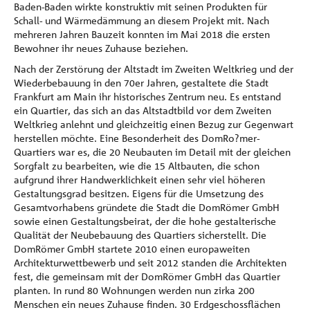
Baden-Baden wirkte konstruktiv mit seinen Produkten für
Schall- und Wärmedämmung an diesem Projekt mit. Nach
mehreren Jahren Bauzeit konnten im Mai 2018 die ersten
Bewohner ihr neues Zuhause beziehen.
Nach der Zerstörung der Altstadt im Zweiten Weltkrieg und der
Wiederbebauung in den 70er Jahren, gestaltete die Stadt
Frankfurt am Main ihr historisches Zentrum neu. Es entstand
ein Quartier, das sich an das Altstadtbild vor dem Zweiten
Weltkrieg anlehnt und gleichzeitig einen Bezug zur Gegenwart
herstellen möchte. Eine Besonderheit des DomRo?mer-
Quartiers war es, die 20 Neubauten im Detail mit der gleichen
Sorgfalt zu bearbeiten, wie die 15 Altbauten, die schon
aufgrund ihrer Handwerklichkeit einen sehr viel höheren
Gestaltungsgrad besitzen. Eigens für die Umsetzung des
Gesamtvorhabens gründete die Stadt die DomRömer GmbH
sowie einen Gestaltungsbeirat, der die hohe gestalterische
Qualität der Neubebauung des Quartiers sicherstellt. Die
DomRömer GmbH startete 2010 einen europaweiten
Architekturwettbewerb und seit 2012 standen die Architekten
fest, die gemeinsam mit der DomRömer GmbH das Quartier
planten. In rund 80 Wohnungen werden nun zirka 200
Menschen ein neues Zuhause finden. 30 Erdgeschossflächen