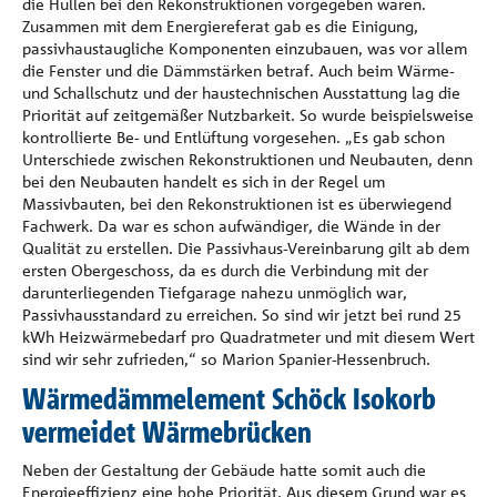
die Hüllen bei den Rekonstruktionen vorgegeben waren.
Zusammen mit dem Energiereferat gab es die Einigung,
passivhaustaugliche Komponenten einzubauen, was vor allem
die Fenster und die Dämmstärken betraf. Auch beim Wärme-
und Schallschutz und der haustechnischen Ausstattung lag die
Priorität auf zeitgemäßer Nutzbarkeit. So wurde beispielsweise
kontrollierte Be- und Entlüftung vorgesehen. „Es gab schon
Unterschiede zwischen Rekonstruktionen und Neubauten, denn
bei den Neubauten handelt es sich in der Regel um
Massivbauten, bei den Rekonstruktionen ist es überwiegend
Fachwerk. Da war es schon aufwändiger, die Wände in der
Qualität zu erstellen. Die Passivhaus-Vereinbarung gilt ab dem
ersten Obergeschoss, da es durch die Verbindung mit der
darunterliegenden Tiefgarage nahezu unmöglich war,
Passivhausstandard zu erreichen. So sind wir jetzt bei rund 25
kWh Heizwärmebedarf pro Quadratmeter und mit diesem Wert
sind wir sehr zufrieden,“ so Marion Spanier-Hessenbruch.
Wärmedämmelement Schöck Isokorb
vermeidet Wärmebrücken
Neben der Gestaltung der Gebäude hatte somit auch die
Energieeffizienz eine hohe Priorität. Aus diesem Grund war es