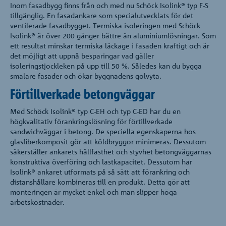
Inom fasadbygg finns från och med nu Schöck Isolink® typ F-S
tillgänglig. En fasadankare som specialutvecklats för det
ventilerade fasadbygget. Termiska isoleringen med Schöck
Isolink® är över 200 gånger bättre än aluminiumlösningar. Som
ett resultat minskar termiska läckage i fasaden kraftigt och är
det möjligt att uppnå besparingar vad gäller
isoleringstjockleken på upp till 50 %. Således kan du bygga
smalare fasader och ökar byggnadens golvyta.
Förtillverkade betongväggar
Med Schöck Isolink® typ C-EH och typ C-ED har du en
högkvalitativ förankringslösning för förtillverkade
sandwichväggar i betong. De speciella egenskaperna hos
glasfiberkomposit gör att köldbryggor minimeras. Dessutom
säkerställer ankarets hållfasthet och styvhet betongväggarnas
konstruktiva överföring och lastkapacitet. Dessutom har
Isolink® ankaret utformats på så sätt att förankring och
distanshållare kombineras till en produkt. Detta gör att
monteringen är mycket enkel och man slipper höga
arbetskostnader.