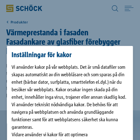
Sweden (SE) Svenska
Produkter
Home
Värmeprestanda i fasaden
Fasadankare av glasfiber förebygger
Tillämpning
köldbryggor
Inställningar för kakor
Produkter
Byggnadshöljets kvalitet som helhet och de produkter som
Vi använder kakor på vår webbplats. Det är små datafiler som
tillämpats blir allt viktigare. På grund av de nya BENG (nära-
skapas automatiskt av din webbläsare och som sparas på din
nollenergifasad)-kraven som kommer att gälla från 2021 blir kraven
enhet (bärbar dator, surfplatta, smarttelefon el.dyl.) när du
Digitala lösningar
för det termiska skalet allt högre. Inom dessa krav finns det inte
besöker vår webbplats. Kakor orsakar ingen skada på din
längre plats för köldbryggor i fasaden.
enhet, innehåller inga virus, trojaner eller annan skadlig kod.
Vi använder tekniskt nödvändiga kakor. De behövs för att
Download
navigera på webbplatsen och använda grundläggande
funktioner samt för att webbplatsens säkerhet ska kunna
Företag
garanteras.
Vidare använder vi kakor för att optimera