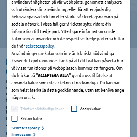
användarvänligheten på vår webbplats, genom att analysera
Kontakt
och utvärdera din användning, eller för att erbjuda dig
behovsanpassad reklam eller stärka vår företagsnärvaro på
sociala nätverk. I vissa fall ger vi i detta syfte vidare din
information till tredje part. Ytterligare information om de
kakor som vi använder och de respektive tredje parterna hittar
du i vår
sekretesspolicy.
Användningen av kakor som inte är tekniskt nödvändiga
BENG: bijna energie neutrale gevel
kräver ditt godkännande. Tänk på att ditt val kan påverka hur
väl vissa funktioner på webbplatsen kommer att fungera. Om
(nära-nollenergifasad)
du klickar på
”ACCEPTERA ALLA”
ger du oss tillåtelse att
Från 2021 måste alla nya byggnader i Nederländerna vara
använda kakor som inte är tekniskt nödvändiga. Du kan när
nära-nollenergibyggnader (BENG). För att testa detta är det
som helst återkalla detta godkännande, utan att behöva ange
maximala energibehovet (kWh) och den maximala primära
någon orsak.
fossila energianvändningen (kWh) per m2 användningsområde
per år begränsat. Detta innebär en högre termisk kvalitet av
Tekniskt nödvändiga kakor
Analys-kakor
byggnadshöljet. Förbättring och optimering av delarna i
byggnadshöljet kommer att ge ett bättre resultat i det
Reklam-kakor
avseendet.
Sekretesspolicy
Bra isolering i fasaden är första steget. På området förankring
Impressum