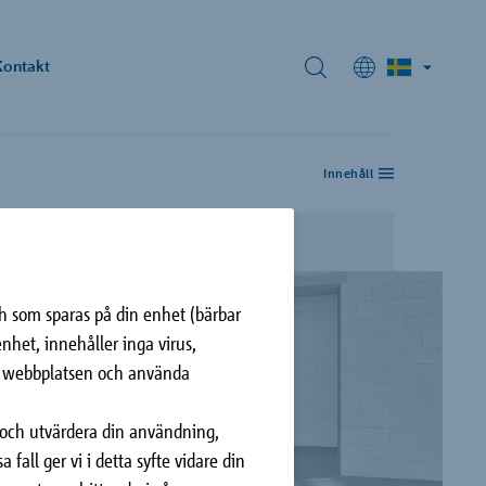
Kontakt
Innehåll
l:
knisk information
ias.oehlin
hoeck.com
d gällande
h som sparas på din enhet (bärbar
nhet, innehåller inga virus,
på webbplatsen och använda
 och utvärdera din användning,
 fall ger vi i detta syfte vidare din