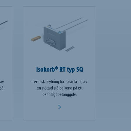
Isokorb® RT typ SQ
 av
Termisk brytning för förankring av
 på
en stöttad stålbalkong på ett
befintligt betonggolv.