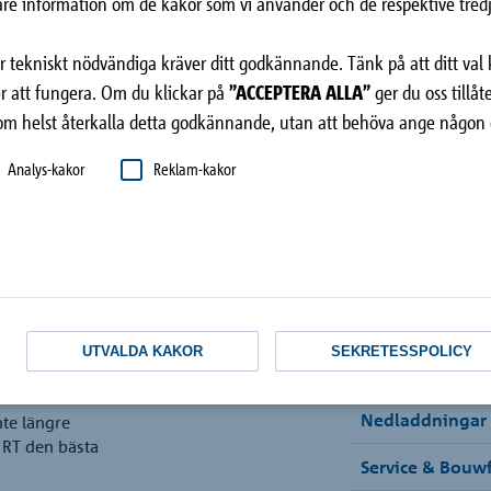
ligare information om de kakor som vi använder och de respektive tredj
tekniskt nödvändiga kräver ditt godkännande. Tänk på att ditt val 
 att fungera. Om du klickar på
”ACCEPTERA ALLA”
ger du oss tillå
om helst återkalla detta godkännande, utan att behöva ange någon 
Analys-kakor
Reklam-kakor
ring
Innehåll
nstruktörer och
UTVALDA KAKOR
SEKRETESSPOLICY
Produkttyper
h effektiv
 man oftast inte
Nedladdningar
nte längre
® RT den bästa
Service & Bouwf