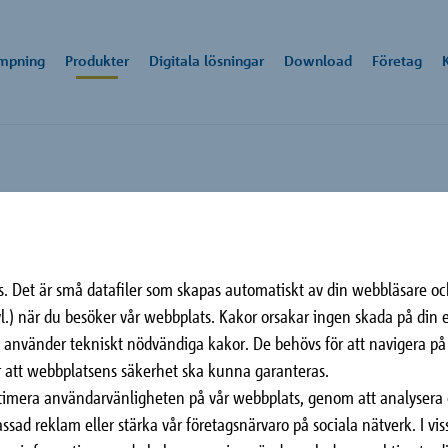
ämpning
Produkter
Digitala lösningar
Download
Företag
ering
n
ile
Fasadförankring
Dimensionering
Mobile: +46 70
Alla nedladdningar
Emai
Te
etag
melse
(Isolink®)
8307846
matt
ring
 1
@sc
aration
ck Schöck som organisation och arbetsgivare och håll dig uppdatera
. Det är små datafiler som skapas automatiskt av din webbläsare oc
n-Baden
enaste utvecklingen.
dyl.) när du besöker vår webbplats. Kakor orsakar ingen skada på din e
r
Vi använder tekniskt nödvändiga kakor. De behövs för att navigera 
vering på den prövade
 att webbplatsens säkerhet ska kunna garanteras.
specialutvecklad för att
optimera användarvänligheten på vår webbplats, genom att analysera
 befintligt bygge.
sad reklam eller stärka vår företagsnärvaro på sociala nätverk. I vissa
Golv
Fasader