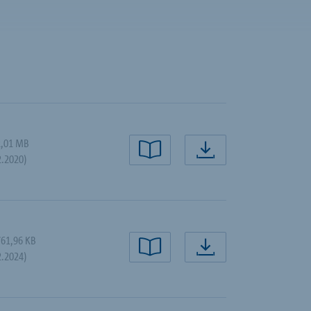
2,01 MB
läsa nu
ladda ner n
2.2020)
761,96 KB
läsa nu
ladda ner n
2.2024)