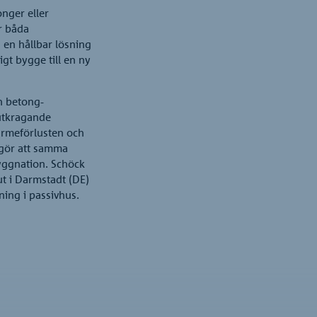
nger eller
r båda
 en hållbar lösning
igt bygge till en ny
h betong-
 utkragande
ärmeförlusten och
 gör att samma
yggnation. Schöck
ut i Darmstadt (DE)
ing i passivhus.