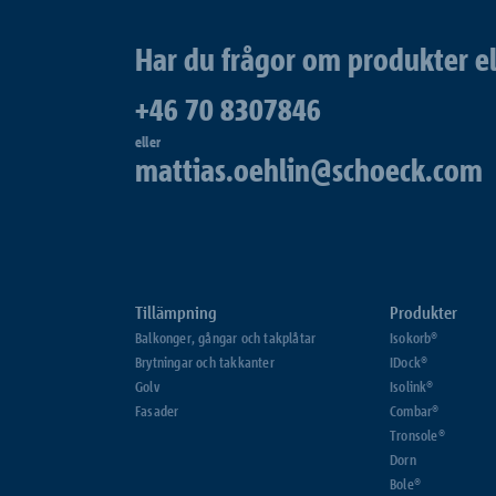
Har du frågor om produkter el
+46 70 8307846
eller
mattias.oehlin@schoeck.com
Tillämpning
Produkter
Balkonger, gångar och takplåtar
Isokorb®
Brytningar och takkanter
IDock®
Golv
Isolink®
Fasader
Combar®
Tronsole®
Dorn
Bole®