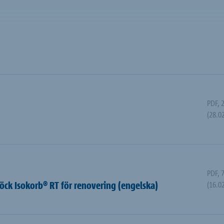
PDF
,
(28.0
PDF
,
k Isokorb® RT för renovering (engelska)
(16.0