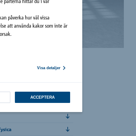
e parterna hittar du i vår
kan påverka hur väl vissa
telse att använda kakor som inte är
orsak.
Visa detaljer
ACCEPTERA
ysica