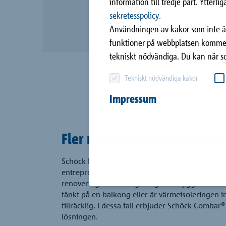
information till tredje part. Ytter
takplåtar
Kontakt
sekretesspolicy.
Bole®
Användningen av kakor som inte är 
funktioner på webbplatsen kommer
Signo®
tekniskt nödvändiga. Du kan när s
Novomur®
Tekniskt nödvändiga kakor
Impressum
Fler möjligheter vid renove
Schöck Isokorb® RT tekniken ger arkitekter, ko
entreprenörer nya möjligheter för energisnål oc
renovering av balkonger. I gamla byggnader har
tänkt på en balkong eller är värmeisoleringen i
tillräcklig. I dessa fall erbjuder Schöck Combar
lösningen.