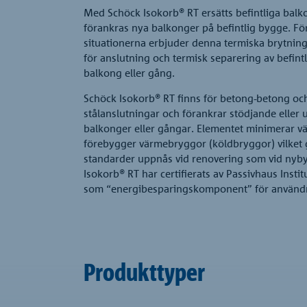
Med Schöck Isokorb® RT ersätts befintliga balko
förankras nya balkonger på befintlig bygge. Fö
situationerna erbjuder denna termiska brytning
för anslutning och termisk separering av befintl
balkong eller gång.
Schöck Isokorb® RT finns för betong-betong oc
stålanslutningar och förankrar stödjande eller
balkonger eller gångar. Elementet minimerar v
förebygger värmebryggor (köldbryggor) vilket
standarder uppnås vid renovering som vid nyb
Isokorb® RT har certifierats av Passivhaus Instit
som “energibesparingskomponent” för användn
Produkttyper