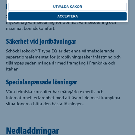
Högkvalitativ värmeisolering
UTVALDA KAKOR
Schöck Isokorb® tillverkas av högkvalitativa material med
ACCEPTERA
mycket låg värmeledning för optimal värmeisolering och
maximal boendekomfort.
Säkerhet vid jordbävningar
Schöck Isokorb® T type EQ är det enda värmeisolerande
separationselementet för jordbävningssäker infästning och
tillämpas sedan många år med framgång i Frankrike och
Italien.
Specialanpassade lösningar
Våra tekniska konsulter har mångårig expertis och
internationell erfarenhet med att även i de mest komplexa
situationerna hitta den bästa lösningen.
Nedladdningar