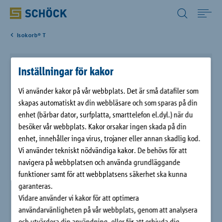
Sweden (SE) Svenska
Isokorb® T
Home
Schöck Isokorb® T typ EQ
Inställningar för kakor
Tillämpning
Vi använder kakor på vår webbplats. Det är små datafiler som
Schöck Isokorb® T typ EQ används för jordbävningssäker
skapas automatiskt av din webbläsare och som sparas på din
Produkter
infästning av balkonger och loftgångar. Elementet överför
enhet (bärbar dator, surfplatta, smarttelefon el.dyl.) när du
horisontella drag-, tryck- och tvärkrafter och tillämpas i
besöker vår webbplats. Kakor orsakar ingen skada på din
seismiska områden som övergripande förstärkning/armering
Digitala lösningar
enhet, innehåller inga virus, trojaner eller annan skadlig kod.
av infästning mot "upplyftning" av betongelementet.
Vi använder tekniskt nödvändiga kakor. De behövs för att
navigera på webbplatsen och använda grundläggande
Download
funktioner samt för att webbplatsens säkerhet ska kunna
garanteras.
Företag
Vidare använder vi kakor för att optimera
användarvänligheten på vår webbplats, genom att analysera
och utvärdera din användning, eller för att erbjuda dig