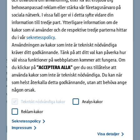
Kontakt
behovsanpassad reklam eller stärka vår företagsnärvaro på
sociala nätverk. I vissa fall ger vi i detta syfte vidare din
information till tredje part. Ytterligare information om de
kakor som vi använder och de respektive tredje parterna hittar
du i vår
sekretesspolicy.
Användningen av kakor som inte är tekniskt nödvändiga
kräver ditt godkännande. Tänk på att ditt val kan påverka hur
väl vissa funktioner på webbplatsen kommer att fungera. Om
Schöck Isokorb® T typ EQ har 80 mm isolering, minimerar
du klickar på
”ACCEPTERA ALLA”
ger du oss tillåtelse att
värmeförlust och förebygger köldbryggor. Elementet finns
tillgängligt i brandbeständigt utförande (brandskyddsklass
använda kakor som inte är tekniskt nödvändiga. Du kan när
REI120). Isokorb® T typ EQ används alltid i kombination med
som helst återkalla detta godkännande, utan att behöva ange
en Schöck Isokorb® T typ K, Q, Q-P eller D.
någon orsak.
Vår
tekniska avdelning
hjälper dig gärna med anpassade
speciallösningar.
Tekniskt nödvändiga kakor
Analys-kakor
Reklam-kakor
Sekretesspolicy
Fördelar
Impressum
Visa detaljer