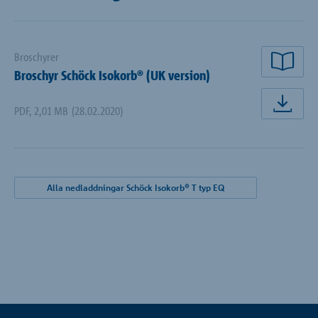
Broschyrer
läsa
Broschyr Schöck Isokorb® (UK version)
PDF
,
2,01 MB
(28.02.2020)
lad
Alla nedladdningar Schöck Isokorb® T typ EQ