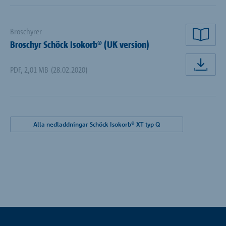
Broschyrer
läsa
Broschyr Schöck Isokorb® (UK version)
PDF
,
2,01 MB
(28.02.2020)
lad
Alla nedladdningar Schöck Isokorb® XT typ Q