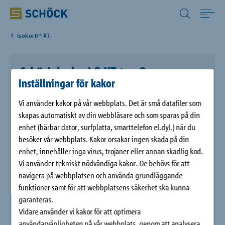
Sweden (SE) Svenska
Isokorb® XT
Home
Schöck Isokorb® XT typ Q
Tillämpning
Inställningar för kakor
Schöck Isokorb® XT typ Q är en konstruktiv termisk förankring
Vi använder kakor på vår webbplats. Det är små datafiler som
Produkter
för brytning av termiska bryggor i stöttande balkonger och
skapas automatiskt av din webbläsare och som sparas på din
loggior. Elementet är KOMO-certifierat och finns i
enhet (bärbar dator, surfplatta, smarttelefon el.dyl.) när du
brandskyddande utförande (REI120). Schöck Isokorb® XT typ Q
Digitala lösningar
besöker vår webbplats. Kakor orsakar ingen skada på din
överför (höga) tvärkrafter hos stöttande betongelement.
enhet, innehåller inga virus, trojaner eller annan skadlig kod.
Vi använder tekniskt nödvändiga kakor. De behövs för att
Download
navigera på webbplatsen och använda grundläggande
funktioner samt för att webbplatsens säkerhet ska kunna
garanteras.
Företag
Vidare använder vi kakor för att optimera
användarvänligheten på vår webbplats, genom att analysera