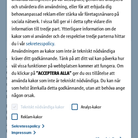
Kontakt
och utvärdera din användning, eller för att erbjuda dig
behovsanpassad reklam eller stärka vår företagsnärvaro på
sociala nätverk. I vissa fall ger vi i detta syfte vidare din
information till tredje part. Ytterligare information om de
kakor som vi använder och de respektive tredje parterna hittar
du i vår
sekretesspolicy.
Användningen av kakor som inte är tekniskt nödvändiga
kräver ditt godkännande. Tänk på att ditt val kan påverka hur
Schöck Isokorb® XT typ Q elementen är vidare optimerade för
väl vissa funktioner på webbplatsen kommer att fungera. Om
att nå en ännu högre termisk isolering. Elementet har en 120
mm isolering från Neopor® och ett HTE-Compact®
du klickar på
”ACCEPTERA ALLA”
ger du oss tillåtelse att
tryckelement i ultrahög styrkebetong. Det nya HTE-Compact®
använda kakor som inte är tekniskt nödvändiga. Du kan när
tryckelementet har en lägre värmeledning och en högre
som helst återkalla detta godkännande, utan att behöva ange
draghållfasthet vilket har lett till bättre byggfysiska och
någon orsak.
konstruktiva prestanda.
Elementet har dessutom certifierats av Passivhaus Institut i
Tekniskt nödvändiga kakor
Analys-kakor
Darmstadt (DE) som “passivhuscertifierat komponent” för
Reklam-kakor
balkonganslutningar. Med Schöck Isokorb® XT typ Q kan
arkitekter och konstruktörer redan nu designa energineutralt
Sekretesspolicy
(EPC 0,0), utan att designfriheten påverkas.
Impressum