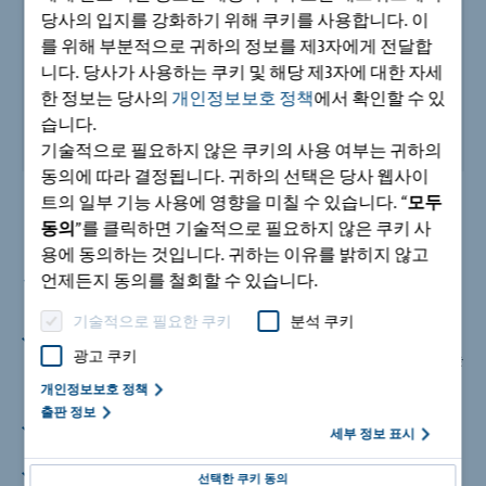
당사의 입지를 강화하기 위해 쿠키를 사용합니다. 이
를 위해 부분적으로 귀하의 정보를 제3자에게 전달합
니다. 당사가 사용하는 쿠키 및 해당 제3자에 대한 자세
한 정보는 당사의
개인정보보호 정책
에서 확인할 수 있
습니다.
기술적으로 필요하지 않은 쿠키의 사용 여부는 귀하의
동의에 따라 결정됩니다. 귀하의 선택은 당사 웹사이
트의 일부 기능 사용에 영향을 미칠 수 있습니다. “
모두
동의
”를 클릭하면 기술적으로 필요하지 않은 쿠키 사
용에 동의하는 것입니다. 귀하는 이유를 밝히지 않고
장점
언제든지 동의를 철회할 수 있습니다.
기술적으로 필요한 쿠키
분석 쿠키
최고의 단열성능
광고 쿠키
두께 120mm 단열재. 고밀도 극세섬유가 보강된 콘크리트와 높
은 내력성능을 위한 특별한 브라켓 설계로 만들어진 HTE
개인정보보호 정책
Compact® 내압축 패드
출판 정보
표준화
세부 정보 표시
제품 표준 높이는 160mm ~ 250mm. 다른 규격은 주문 생산
두 부분으로 구성된 시스템
선택한 쿠키 동의