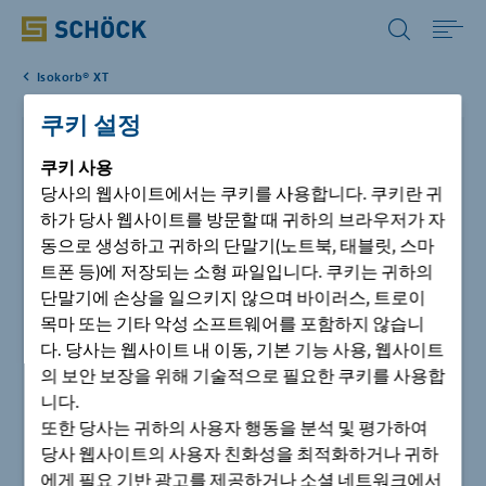
Korea (KR) 한국어
Isokorb® XT
Home
쿠키 설정
Schöck Isokorb® XT type K-F
솔루션
쿠키
사용
당사의 웹사이트에서는 쿠키를 사용합니다. 쿠키란 귀
Schöck Isokorb® XT type K-F 는 HTE-Compact® 내압축 패드
하가 당사 웹사이트를 방문할 때 귀하의 브라우저가 자
자료실
와 두께 120mm단열재로 구성되었으며, 캔틸레버 발코
동으로 생성하고 귀하의 단말기(노트북, 태블릿, 스마
니를 위한 구조용 열교차단재입니다. 두 부분으로 구
트폰 등)에 저장되는 소형 파일입니다. 쿠키는 귀하의
성된 시스템은 프리캐스트 공장의 요구사항에 맞춰
시공사례
단말기에 손상을 일으키지 않으며 바이러스, 트로이
특별히 개발하였습니다. 이 제품은 단일축 휨 모멘트
목마 또는 기타 악성 소프트웨어를 포함하지 않습니
와 전단력을 전달합니다.
다. 당사는 웹사이트 내 이동, 기본 기능 사용, 웹사이트
회사
의 보안 보장을 위해 기술적으로 필요한 쿠키를 사용합
니다.
또한 당사는 귀하의 사용자 행동을 분석 및 평가하여
고객지원
당사 웹사이트의 사용자 친화성을 최적화하거나 귀하
에게 필요 기반 광고를 제공하거나 소셜 네트워크에서