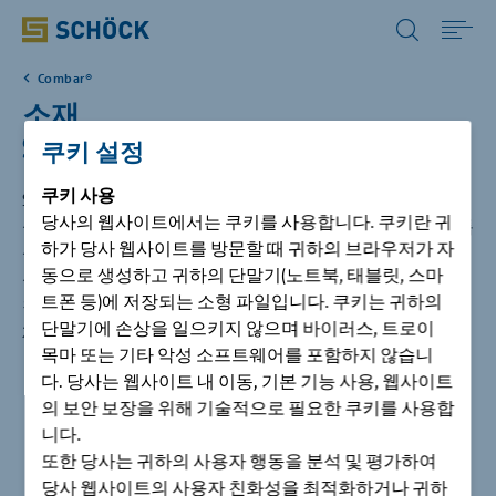
Korea (KR) 한국어
Combar®
Home
소재
Schöck Combar®
쿠키 설정
솔루션
쿠키
사용
Schöck Combar®(복합 철근)는 섬유 복합 자재로 분류됩니다.
당사의 웹사이트에서는 쿠키를 사용합니다. 쿠키란 귀
섬유 복합 자재에서 섬유는 다른 재료와 결합하여 향상된 특
자료실
하가 당사 웹사이트를 방문할 때 귀하의 브라우저가 자
성을 갖고 시너지 효과를 냅니다. 그 결과 생성된 자재의 특
동으로 생성하고 귀하의 단말기(노트북, 태블릿, 스마
성은 특수한 섬유를 선택하거나 섬유의 배향을 조정하거나
트폰 등)에 저장되는 소형 파일입니다. 쿠키는 귀하의
시공사례
첨가제 및 바인더의 내용물들을 변화시켜서 각 요구에 맞게
단말기에 손상을 일으키지 않으며 바이러스, 트로이
제조될 수 있습니다.
목마 또는 기타 악성 소프트웨어를 포함하지 않습니
회사
다. 당사는 웹사이트 내 이동, 기본 기능 사용, 웹사이트
의 보안 보장을 위해 기술적으로 필요한 쿠키를 사용합
니다.
고객지원
또한 당사는 귀하의 사용자 행동을 분석 및 평가하여
당사 웹사이트의 사용자 친화성을 최적화하거나 귀하