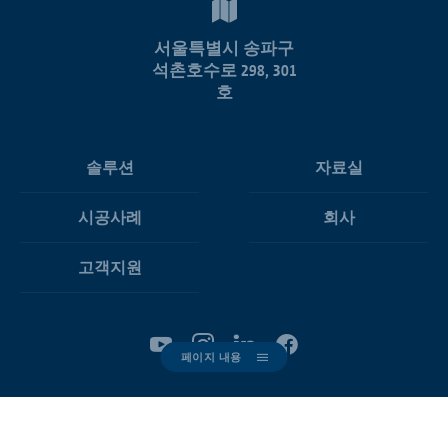
서울특별시 송파구
석촌호수로 298, 301
호
솔루션
자료실
시공사례
회사
고객지원
페이지 내용
쿠키 설정
판매 및 납품 조건
개인정보보호 지침
출판 정보
© 2026 Schöck Bauteile GmbH