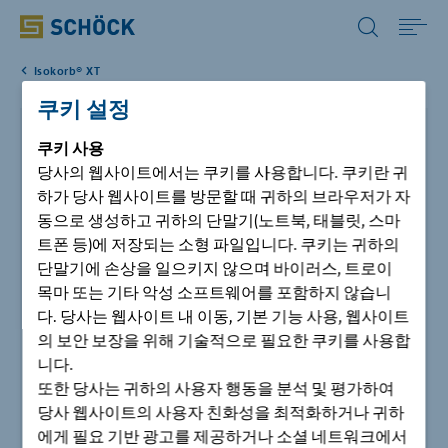
Korea (KR) 한국어
Isokorb® XT
Home
쿠키 설정
Schöck Isokorb® XT type D
솔루션
쿠키
사용
당사의 웹사이트에서는 쿠키를 사용합니다. 쿠키란 귀
Schöck Isokorb® XT type D는 두께 120mm단열재가 포함된
하가 당사 웹사이트를 방문할 때 귀하의 브라우저가 자
자료실
구조용 열교차단재입니다. 이 제품은 캔틸레버 발코
동으로 생성하고 귀하의 단말기(노트북, 태블릿, 스마
니 또는 지지형 발코니 및 슬라브에서 모멘트와 전단
트폰 등)에 저장되는 소형 파일입니다. 쿠키는 귀하의
력을 양방향으로 전달합니다.
단말기에 손상을 일으키지 않으며 바이러스, 트로이
시공사례
목마 또는 기타 악성 소프트웨어를 포함하지 않습니
다. 당사는 웹사이트 내 이동, 기본 기능 사용, 웹사이트
회사
의 보안 보장을 위해 기술적으로 필요한 쿠키를 사용합
니다.
또한 당사는 귀하의 사용자 행동을 분석 및 평가하여
고객지원
당사 웹사이트의 사용자 친화성을 최적화하거나 귀하
에게 필요 기반 광고를 제공하거나 소셜 네트워크에서