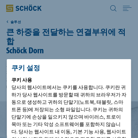
Korea (KR) 한국어
솔루션
Home
큰 하중을 전달하는 연결부위에 적
합
솔루션
Schöck Dorn
자료실
고층건물이든 지하 주차장 바닥이든 콘크리트 슬라브를 설
쿠키 설정
치하면 신축 이음이 수축 이나 온도 변화로 인한 크렉을 효
과적으로 방지합니다. 내어쌓기와 같은 기존의 신축이음
쿠키
사용
시공사례
디자인은 시공하기가 힘들고 많은 공간을 차지합니다.
당사의 웹사이트에서는 쿠키를 사용합니다. 쿠키란 귀
하가 당사 웹사이트를 방문할 때 귀하의 브라우저가 자
동으로 생성하고 귀하의 단말기(노트북, 태블릿, 스마
회사
트폰 등)에 저장되는 소형 파일입니다. 쿠키는 귀하의
단말기에 손상을 일으키지 않으며 바이러스, 트로이
고객지원
목마 또는 기타 악성 소프트웨어를 포함하지 않습니
다. 당사는 웹사이트 내 이동, 기본 기능 사용, 웹사이트