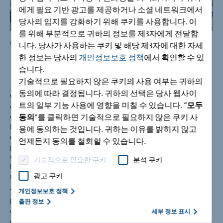
에게 필요 기반 광고를 제공하거나 소셜 네트워크에서
당사의 입지를 강화하기 위해 쿠키를 사용합니다. 이
를 위해 부분적으로 귀하의 정보를 제3자에게 전달합
Case studie Schöck Isokorb® Kameha Grand Hotel, Photo: Schöck Bauteile GmbH
Cas
니다. 당사가 사용하는 쿠키 및 해당 제3자에 대한 자세
한 정보는 당사의
개인정보보호 정책
에서 확인할 수 있
습니다.
기술적으로 필요하지 않은 쿠키의 사용 여부는 귀하의
동의에 따라 결정됩니다. 귀하의 선택은 당사 웹사이
Winner of the MIPM 2010 award for Hotels and Tourism,
트의 일부 기능 사용에 영향을 미칠 수 있습니다. “
모두
which is presented for outstanding real state projects
동의
”를 클릭하면 기술적으로 필요하지 않은 쿠키 사
worldwide, the Kameha Grand was designed by architect Karl-
Heinz Schommer Bonner. The unique elliptical section design
용에 동의하는 것입니다. 귀하는 이유를 밝히지 않고
did however make serious demands on the requirement for
언제든지 동의를 철회할 수 있습니다.
protection against thermal bridging. The architect discussed
the issue with Schöck, the European specialists in thermal
기술적으로 필요한 쿠키
분석 쿠키
bridging solutions and it was agreed that a combination of
광고 쿠키
three product variants would meet the requirement.
The outer concrete arches on the roof and facade of the
개인정보보호 정책
building cantilever 1.30 m on each side and this, combined
출판 정보
with the subtle design of the facade, meant that it was not
세부 정보 표시
possible to use a standard thermal break solution. To minimise