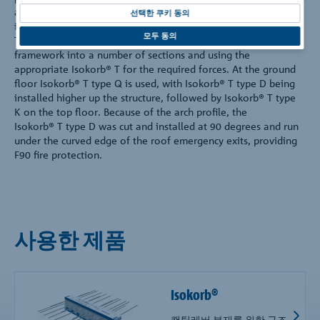
any thermal bridging problems along the two outer arcs an
선택한 쿠키 동의
inventive solution had to be found by the Schöck design team.
모두 동의
This was achieved by dividing the projecting element of the
framework into a number of sections and using the
appropriate Isokorb® T for the required forces. At the ground
floor Isokorb® T type Q is used, with Isokorb® T type D being
installed higher up the structure, followed by Isokorb® T type
K on the top floor. Because of the arch profile, the
Isokorb® T type D was cut and installed at 90 degrees and run
under the curved edge of the roof emergency exits, providing
F90 fire protection.
사용한 제품
Isokorb®
캔틸레버 부재를 위한 구조