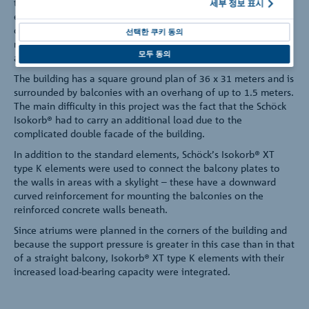
the Russian architect Boris Bernaskoni, it combines energy
세부 정보 표시
efficiency, environmental friendliness, coziness and
convenience. In accordance with the highest energy efficiency
선택한 쿠키 동의
requirements Schöck Isokorb® XT type K elements were used
모두 동의
as load-bearing thermal insulation elements.
The building has a square ground plan of 36 x 31 meters and is
surrounded by balconies with an overhang of up to 1.5 meters.
The main difficulty in this project was the fact that the Schöck
Isokorb® had to carry an additional load due to the
complicated double facade of the building.
In addition to the standard elements, Schöck’s Isokorb® XT
type K elements were used to connect the balcony plates to
the walls in areas with a skylight – these have a downward
curved reinforcement for mounting the balconies on the
reinforced concrete walls beneath.
Since atriums were planned in the corners of the building and
because the support pressure is greater in this case than in that
of a straight balcony, Isokorb® XT type K elements with their
increased load-bearing capacity were integrated.