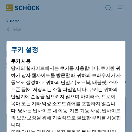
Korea (KR) 한국어
Home
Home
뒤로
솔루션
Moscow, RU
쿠키 설정
Hypercube in Skolkowo - Russia’s
쿠키
사용
자료실
Silicon Valley
당사의 웹사이트에서는 쿠키를 사용합니다. 쿠키란 귀
하가 당사 웹사이트를 방문할 때 귀하의 브라우저가 자
시공사례
동으로 생성하고 귀하의 단말기(노트북, 태블릿, 스마
1
/
8
트폰 등)에 저장되는 소형 파일입니다. 쿠키는 귀하의
단말기에 손상을 일으키지 않으며 바이러스, 트로이
회사
목마 또는 기타 악성 소프트웨어를 포함하지 않습니
다. 당사는 웹사이트 내 이동, 기본 기능 사용, 웹사이트
고객지원
의 보안 보장을 위해 기술적으로 필요한 쿠키를 사용합
니다.
또한 당사는 귀하의 사용자 행동을 분석 및 평가하여