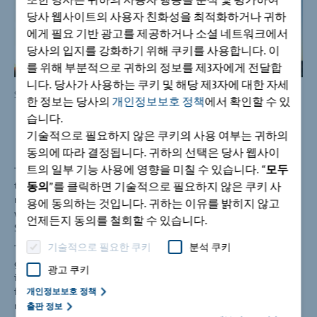
당사 웹사이트의 사용자 친화성을 최적화하거나 귀하
에게 필요 기반 광고를 제공하거나 소셜 네트워크에서
당사의 입지를 강화하기 위해 쿠키를 사용합니다. 이
를 위해 부분적으로 귀하의 정보를 제3자에게 전달합
니다. 당사가 사용하는 쿠키 및 해당 제3자에 대한 자세
Source: Stiftung Skolkowo, © BERNASKONI
Sou
한 정보는 당사의
개인정보보호 정책
에서 확인할 수 있
습니다.
기술적으로 필요하지 않은 쿠키의 사용 여부는 귀하의
동의에 따라 결정됩니다. 귀하의 선택은 당사 웹사이
트의 일부 기능 사용에 영향을 미칠 수 있습니다. “
모두
The Skolkovo Innovation Center, where state-of-the-art
technologies are to be developed, is a project for a Russian
동의
”를 클릭하면 기술적으로 필요하지 않은 쿠키 사
research and industrial area to be built about 20 kilometers
용에 동의하는 것입니다. 귀하는 이유를 밝히지 않고
west of the Moscow city center. It is modeled on America’s
언제든지 동의를 철회할 수 있습니다.
Silicon Valley.
기술적으로 필요한 쿠키
분석 쿠키
The hypercube, the first building in Skolkovo is a new
generation construction where communication is just as
광고 쿠키
important as functionality and aesthetic consistency. Apart
from this, it provides a platform for the external
개인정보보호 정책
representation of Skolkowo’s innovation project. Designed by
출판 정보