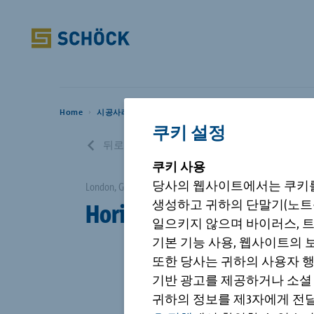
Korea (KR) 한국어
Home
솔루션
Home
시공사례
쿠키 설정
시공사례
Isokorb®
브로슈어
쉐크사
뒤로
승인
자료실
Schöck의 
고객지원
솔
쿠키
사용
정
Sconnex®
시공설명
뉴스
인증
Villa Neo
Comandante
당사의 웹사이트에서는 쿠키를
London, GB
시공사례
쉐크
Station
생성하고 귀하의 단말기(노트북
Hamburg, DE
Horizons
Isolink®
이벤트
니다
일으키지 않으며 바이러스, 트
King George I
회사
기본 기능 사용, 웹사이트의 
Antarctica
Dorn
또한 당사는 귀하의 사용자 
Bole®
기반 광고를 제공하거나 소셜
고객지원
귀하의 정보를 제3자에게 전달
Combar®