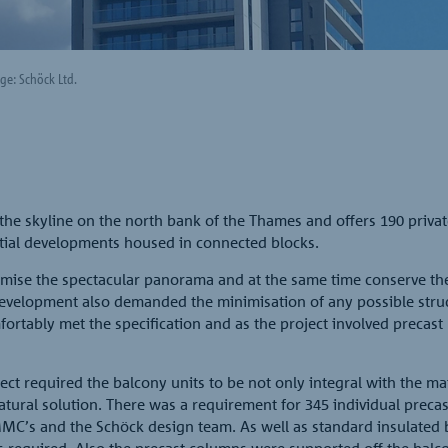
ge: Schöck Ltd.
 the skyline on the north bank of the Thames and offers 190 priva
ntial developments housed in connected blocks.
imise the spectacular panorama and at the same time conserve the
evelopment also demanded the minimisation of any possible struc
ortably met the specification and as the project involved precast
ject required the balcony units to be not only integral with the ma
atural solution. There was a requirement for 345 individual prec
C’s and the Schöck design team. As well as standard insulated b
equired. Also the precast columns were supported off the balcon