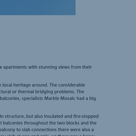
The precast balconies b
te apartments with stunning views from their
 local heritage around. The considerable
tural or thermal bridging problems. The
 balconies, specialists Marble Mosaic had a big
in structure, but also insulated and fire-stopped
ast balconies throughout the two blocks and the
alcony to slab connections there were also a
y slab at one end only, so there was a heavy