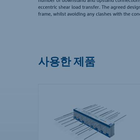
eccentric shear load transfer. The agreed design
frame, whilst avoiding any clashes with the con
사용한 제품