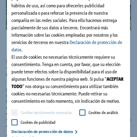
Contacto
hábitos de uso, así como para ofrecerles publicidad
personalizada o para reforzar la presencia de nuestra
compañía en las redes sociales. Para ello hacemos entrega
parcialmente de sus datos a terceros. Encontrará más
información sobre las cookies empleadas por nosotros y los
servicios de terceros en nuestra
Declaración de protección de
datos
.
El uso de cookies no necesarias técnicamente requiere su
Bajo el mismo techo, la casa de la calle Linienstraße 23
consentimiento. Tenga en cuenta, por favor, que su elección
alberga por un lado una galería de arte en el bajo y diáfanos
puede tener efectos sobre la disponibilidad para el uso de
pisos en las plantas situadas por encima.
algunas funciones de nuestra página web. Si pulsa "
ACEPTAR
Todo el cerramiento tiene una única tonalidad: el enlucido,
TODO
" nos otorga su consentimiento para utilizar también
puertas y ventanas, las persianas e incluso el número del
cookies no necesarias técnicamente. Puede retirar su
portal, el cuadro de los timbres y la escalera del jardín, todos
consentimiento en todo momento, sin indicación de motivo.
los elementos de fachada son de color gris piedra. Esto pone
de manifiesto el principio de la casa pasiva: el cerramiento
Cookies técnicamente necesarias
Cookies de análisis
estanco del edificio. La fachada se aligera con grandes
ventanales, que sobresalen de la fachada del edificio, así como
Cookies de publicidad
un amplio balcón que da al jardín.
Declaración de protección de datos
«El tipo de construcción esbelto, en voladizo libre del balcón