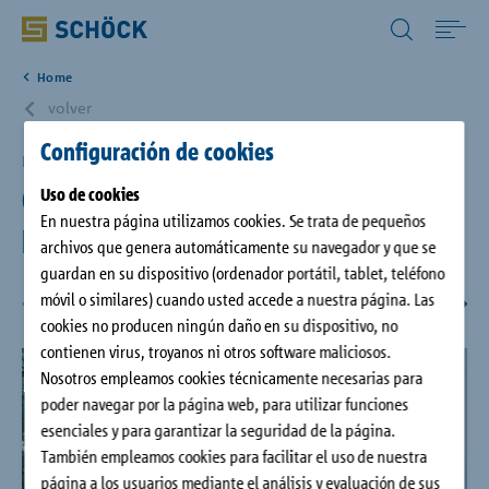
Spain (ES) Español
Home
Home
volver
Configuración de cookies
Productos
Berlin, DE
Casa pasiva de la calle
Uso de cookies
En nuestra página utilizamos cookies. Se trata de pequeños
CAD/BIM
Linienstraße de Berlín
archivos que genera automáticamente su navegador y que se
guardan en su dispositivo (ordenador portátil, tablet, teléfono
Descargas
móvil o similares) cuando usted accede a nuestra página. Las
cookies no producen ningún daño en su dispositivo, no
contienen virus, troyanos ni otros software maliciosos.
Referencias
Nosotros empleamos cookies técnicamente necesarias para
poder navegar por la página web, para utilizar funciones
esenciales y para garantizar la seguridad de la página.
Empresa
También empleamos cookies para facilitar el uso de nuestra
página a los usuarios mediante el análisis y evaluación de sus