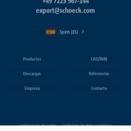
+49 7223 967-144
export@schoeck.com
Spain (ES)
Productos
CAD/BIM
Descargas
Referencias
Empresa
Contacto
Configuración de cookies
Condiciones de venta y suministro
Protección de datos
Aviso legal