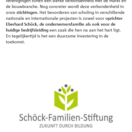
verenigingen tonen een sterke verbondenheid met de markt en
Referenties
de bouwbranche. Nog concreter wordt deze verbondenheid in
onze
stichtingen
. Het bevorderen van scholing in verschillende
nationale en internationale projecten is zowel voor
oprichter
Onderneming
Eberhard Schöck, de ondernemersfamilie als ook voor de
huidige bedrijfsleiding
een zaak die hen na aan het hart ligt.
En tegelijkertijd is het een duurzame investering in de
Contact
toekomst.