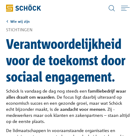
Belgium (BE) Vlaams
Wie wij zijn
Home
STICHTINGEN
Verantwoordelijkheid
Toepassingen
voor de toekomst door
Producten
sociaal engagement.
Digitale oplossingen
Schöck is vandaag de dag nog steeds een
familiebedrijf waar
alles draait om waarden
. De focus ligt daarbij uiteraard op
Download
economisch succes en een gezonde groei, maar wat Schöck
echt bijzonder maakt, is de
aandacht voor mensen
. Zij -
medewerkers maar ook klanten en zakenpartners – staan altijd
Bouwfysica Portaal
op de eerste plaats.
De lidmaatschappen in vooraanstaande organisaties en