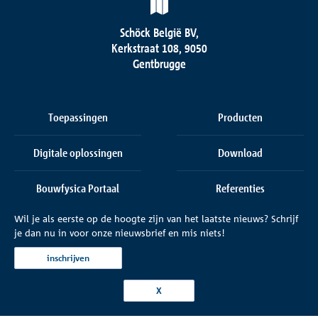
Schöck België BV,
Kerkstraat 108, 9050
Gentbrugge
Toepassingen
Producten
Digitale oplossingen
Download
Bouwfysica Portaal
Referenties
Wil je als eerste op de hoogte zijn van het laatste nieuws? Schrijf
Onderneming
Contact
je dan nu in voor onze nieuwsbrief en mis niets!
inschrijven
Inhoud
X