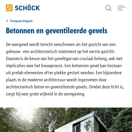
Belgium (BE) Vlaams
Toepassingen
Home
Betonnen en geventileerde gevels
Toepassingen
De voorgevel wordt terecht omschreven als het gezicht van een
gebouw - een architectonisch statement op het eerste gezicht.
Daarom is de keuze van het geveltype van cruciaal belang, ook met
Producten
implicaties voor het bouwproces. Een betonnen gevel kan bestaan
uit prefab-elementen of ter plekke gestort worden. Een bijzondere
plaats in de moderne architectuur wordt ingenomen door
Digitale oplossingen
architectonisch beton en geventileerde gevels. Omdat deze licht is,
zorgt hij voor grote vrijheid in de vormgeving.
Download
Bouwfysica Portaal