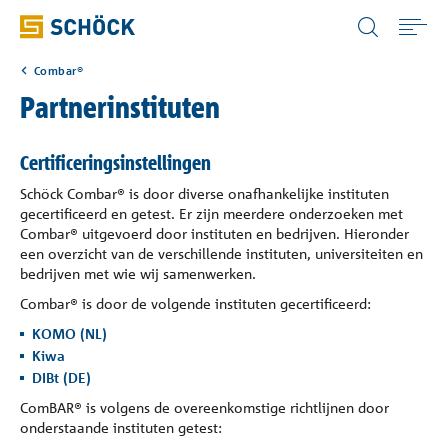
Belgium (BE) Vlaams
Combar®
Home
Partnerinstituten
Toepassingen
Certificeringsinstellingen
Schöck Combar® is door diverse onafhankelijke instituten
Producten
gecertificeerd en getest. Er zijn meerdere onderzoeken met
Combar® uitgevoerd door instituten en bedrijven. Hieronder
een overzicht van de verschillende instituten, universiteiten en
Digitale oplossingen
bedrijven met wie wij samenwerken.
Combar® is door de volgende instituten gecertificeerd:
KOMO (NL)
Download
Kiwa
DIBt (DE)
Bouwfysica Portaal
ComBAR® is volgens de overeenkomstige richtlijnen door
onderstaande instituten getest: