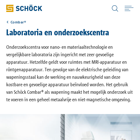
Belgium (BE) Vlaams
Combar®
Home
Laboratoria en onderzoekscentra
Toepassingen
Onderzoekscentra voor nano- en materiaaltechnologie en
vergelijkbare laboratoria zijn ingericht met zeer gevoelige
apparatuur. Hetzelfde geldt voor ruimtes met MRI-apparatuur en
Producten
röntgenapparatuur. Ten gevolge van de elektrische geleiding van
wapeningsstaal kan de werking en nauwkeurigheid van deze
kostbare en gevoelige apparatuur beïnvloed worden. Het gebruik
Digitale oplossingen
van Schöck Combar® als wapening maakt het mogelijk onderzoek uit
te voeren in een geheel metaalvrije en niet-magnetische omgeving.
Download
Bouwfysica Portaal